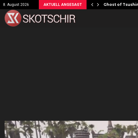
ersicht!
Ghost of Tsushim
8. August 2026
AKTUELL ANGESAGT