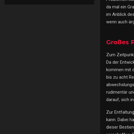
da mal ein Gra
im Anblick des
wenn auch ärg
Großes P
Zum Zeitpunkt 
Da der Entwick
kommen mit de
bis zu acht R
abwechslungsr
rudimentär un
darauf, sich i
Zur Entfaltun
kann. Dabei h
dieser Bestien