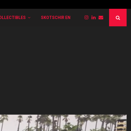
PokéRogue: Liste der verschiedenen Entwi
OLLECTIBLES
SKOTSCHIR EN