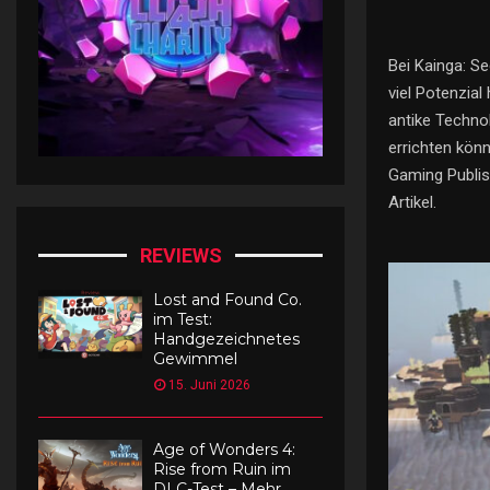
Bei Kainga: Se
viel Potenzial
antike Technol
errichten kön
Gaming Publis
Artikel.
REVIEWS
Lost and Found Co.
im Test:
Handgezeichnetes
Gewimmel
15. Juni 2026
Age of Wonders 4:
Rise from Ruin im
DLC-Test – Mehr