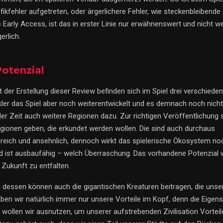
fikfehler aufgetreten, oder ärgerlichere Fehler, wie steckenbleibende
 Early Access, ist das in erster Linie nur erwähnenswert und nicht we
erlich.
otenzial
der Erstellung dieser Review befinden sich im Spiel drei verschiede
ler das Spiel aber noch weiterentwickelt und es demnach noch nicht f
r Zeit auch weitere Regionen dazu. Zur richtigen Veröffentlichung s
egionen geben, die erkundet werden wollen. Die sind auch durchaus
eich und ansehnlich, dennoch wirkt das spielerische Ökosystem no
d ist ausbaufähig – welch Überraschung. Das vorhandene Potenzial 
n Zukunft zu entfalten.
g dessen können auch die gigantischen Kreaturen beitragen, die uns
aben wir natürlich immer nur unsere Vorteile im Kopf, denn die Eigen
 wollen wir ausnutzen, um unserer aufstrebenden Zivilisation Vorteil