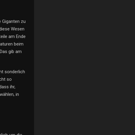
e Giganten zu
 diese Wesen
teile am Ende
eaturen beim
. Das gib am
ht sonderlich
icht so
dass ihr,
wählen, in
hlich um die