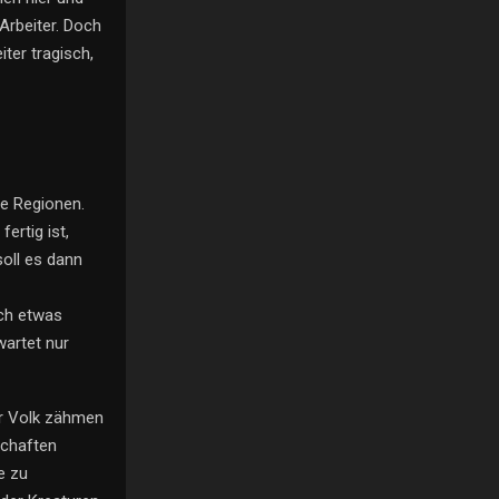
 Arbeiter. Doch
iter tragisch,
ne Regionen.
ertig ist,
oll es dann
ch etwas
wartet nur
er Volk zähmen
schaften
e zu