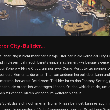
erer City-Builder…
ei aber längst nicht mehr der einzige Titel, der in die Kerbe der City-Bu
nd in diesem Jahr auch bereits einige erschienen, wie beispielsweis
der Sphere – Flying Cities, um nur zwei Genre-Vertreter zu nennen. 
sondere Elemente, die einen Titel von anderen hervorheben kann und 
smerkmal hervortut. Bei diesem Titel hier ist es das Fantasy-Setting,
estien, die ordentlich was tragen können. Ob das wirklich reicht, um 
en zu können, klären wir noch im weiteren Verlauf.
 Spiel, das sich noch in einer frühen Phase befindet, kann es auch h
men, die im späteren Verlauf ausgemerzt werden. So ist beim Spiel