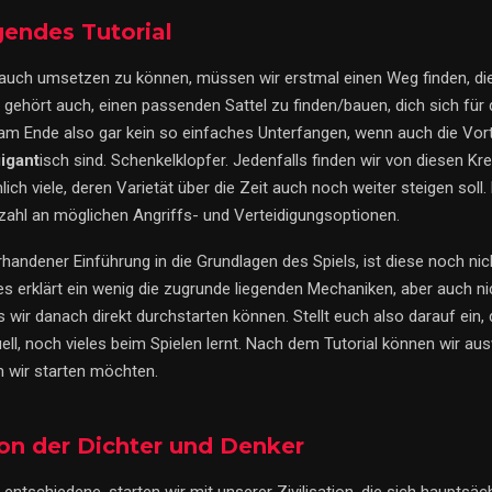
endes Tutorial
uch umsetzen zu können, müssen wir erstmal einen Weg finden, di
gehört auch, einen passenden Sattel zu finden/bauen, dich sich für
t am Ende also gar kein so einfaches Unterfangen, wenn auch die Vor
igant
isch sind. Schenkelklopfer. Jedenfalls finden wir von diesen Kr
ich viele, deren Varietät über die Zeit auch noch weiter steigen soll
lzahl an möglichen Angriffs- und Verteidigungsoptionen.
handener Einführung in die Grundlagen des Spiels, ist diese noch nic
, es erklärt ein wenig die zugrunde liegenden Mechaniken, aber auch n
ass wir danach direkt durchstarten können. Stellt euch also darauf ein, 
uell, noch vieles beim Spielen lernt. Nach dem Tutorial können wir aus
 wir starten möchten.
tion der Dichter und Denker
entschiedene, starten wir mit unserer Zivilisation, die sich hauptsäc