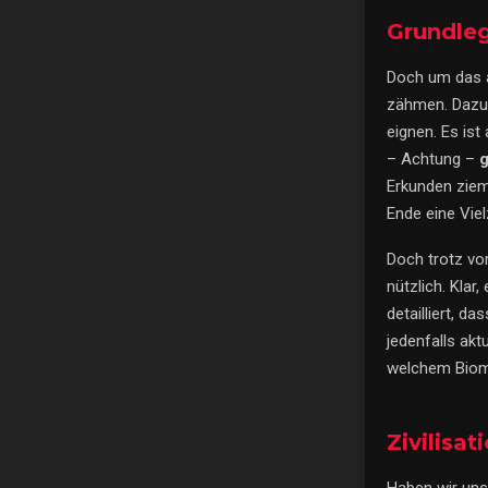
Grundleg
Doch um das a
zähmen. Dazu 
eignen. Es is
– Achtung –
g
Erkunden zieml
Ende eine Vie
Doch trotz vor
nützlich. Klar
detailliert, d
jedenfalls akt
welchem Biom
Zivilisa
Haben wir uns 