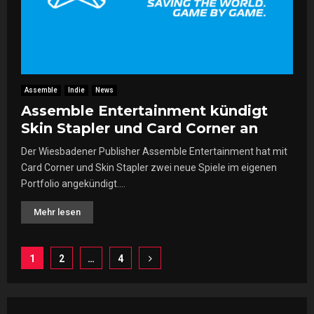
Assemble
Indie
News
Assemble Entertainment kündigt
Skin Stapler und Card Corner an
Der Wiesbadener Publisher Assemble Entertainment hat mit
Card Corner und Skin Stapler zwei neue Spiele im eigenen
Portfolio angekündigt....
Mehr lesen
Seitennummerierung
1
2
…
4
der
Beiträge