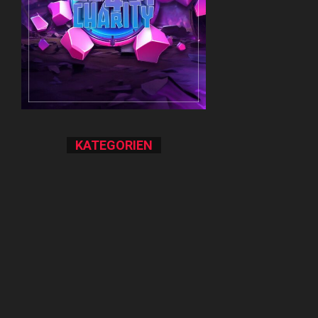
KATEGORIEN
Featured
(107)
Spiele-Review
(130)
Indie
(75)
PlayStation
(60)
PC
(69)
Spiele-Guide
(58)