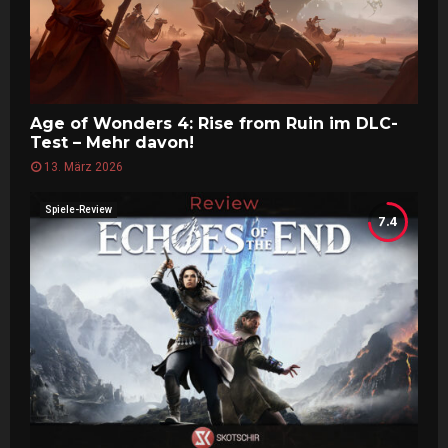
Age of Wonders 4: Rise from Ruin im DLC-
Test – Mehr davon!
13. März 2026
Spiele-Review
7.4