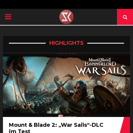
PRIMARY
MENU
HIGHLIGHTS
Mount & Blade 2: „War Sails“-DLC
im Test