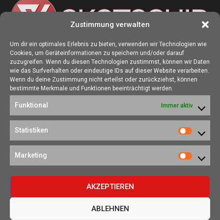
Zustimmung verwalten
Um dir ein optimales Erlebnis zu bieten, verwenden wir Technologien wie
Cookies, um Geräteinformationen zu speichern und/oder darauf
ÜBER UNS
zuzugreifen. Wenn du diesen Technologien zustimmst, können wir Daten
wie das Surfverhalten oder eindeutige IDs auf dieser Website verarbeiten.
Die Seite skotschir.de wurde im August 2017 zur gamescom
Wenn du deine Zustimmung nicht erteilst oder zurückziehst, können
gegründet. Unser Ziel ist es, eine Heimat für alle Spieler:innen zu
bestimmte Merkmale und Funktionen beeinträchtigt werden.
schaffen, in der sich jede/r über Gaming und Nerdkram informieren
Funktional
Immer aktiv
kann.
Kontakt:
redaktion@skotschir.de
Statistiken
Statistik
SOZIALE NETZWERKE
Marketing
Marketi
AKZEPTIEREN
ABLEHNEN