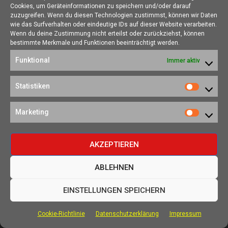
Cookies, um Geräteinformationen zu speichern und/oder darauf
zuzugreifen. Wenn du diesen Technologien zustimmst, können wir Daten
wie das Surfverhalten oder eindeutige IDs auf dieser Website verarbeiten.
Wenn du deine Zustimmung nicht erteilst oder zurückziehst, können
bestimmte Merkmale und Funktionen beeinträchtigt werden.
Funktional
Immer aktiv
Statistiken
Statistik
Marketing
Marketi
AKZEPTIEREN
ABLEHNEN
EINSTELLUNGEN SPEICHERN
Falls sich schon jemand gefragt hat, wann die Trauben
ihren Auftritt haben: genau jetzt! Zunächst benötigen wir
Cookie-Richtlinie
Datenschutzerklärung
Impressum
aber eine Quarzgrube und entsprechend eine Glashütte, die