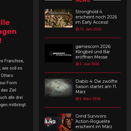
Stronghold 4
erscheint noch 2026
lle
im Early Access!
ungen
12. Juni 2026
!
gamescom 2026:
Klingbeil und Bär
eröffnen Messe
s Franchise,
3. Juni 2026
, wie soll es
 Ottaro
Diablo 4: Die zwölfte
isui-Form
Saison startet am 11.
das Ziel
März
uch alle drei
6. März 2026
gen mitbringt.
Grind Survivors:
Action-Roguelite
erscheint im März