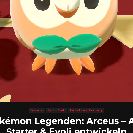
Pokemon
Spiele-Guide
The Pokémon Company
kémon Legenden: Arceus – A
Starter & Evoli entwickeln