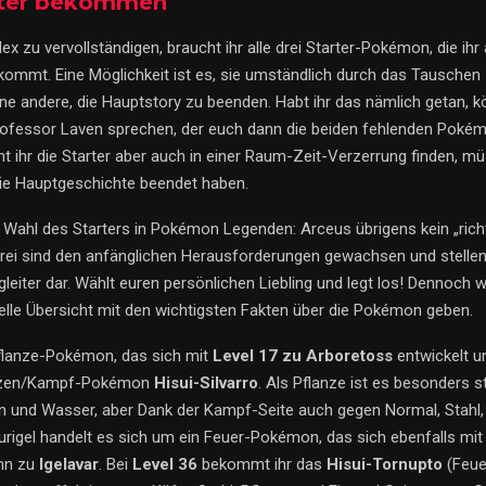
arter bekommen
 zu vervollständigen, braucht ihr alle drei Starter-Pokémon, die ihr 
kommt. Eine Möglichkeit ist es, sie umständlich durch das Tauschen
e andere, die Hauptstory zu beenden. Habt ihr das nämlich getan, kö
rofessor Laven sprechen, der euch dann die beiden fehlenden Poké
nt ihr die Starter aber auch in einer Raum-Zeit-Verzerrung finden, m
ie Hauptgeschichte beendet haben.
r Wahl des Starters in Pokémon Legenden: Arceus übrigens kein „rich
e drei sind den anfänglichen Herausforderungen gewachsen und stelle
leiter dar. Wählt euren persönlichen Liebling und legt los! Dennoch w
nelle Übersicht mit den wichtigsten Fakten über die Pokémon geben.
Pflanze-Pokémon, das sich mit
Level 17 zu Arboretoss
entwickelt u
nzen/Kampf-Pokémon
Hisui-Silvarro
. Als Pflanze ist es besonders 
n und Wasser, aber Dank der Kampf-Seite auch gegen Normal, Stahl,
eurigel handelt es sich um ein Feuer-Pokémon, das sich ebenfalls mi
ann zu
Igelavar
. Bei
Level 36
bekommt ihr das
Hisui-Tornupto
(Feue