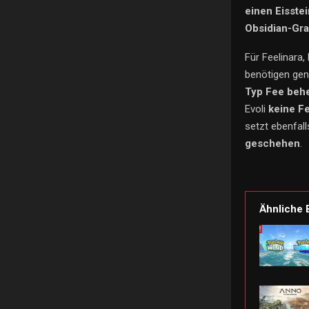
einen Eisstei
Obsidian-Gra
Für Feelinara,
benötigen gen
Typ Fee beh
Evoli
keine F
setzt ebenfal
geschehen
.
Ähnliche 