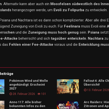
n
. Alternativ kann aber auch ein
Moosfelsen südwestlich des Inne
slands
herangezogen werde, um
Evoli zu Folipurba
zu entwickeln.
 Psiana und Nachtara ist es dann schon komplizierter. Aber alle drei 
ügend Zuneigung von Evoli zu euch. Für
Feelinara
muss Evoli eine
A
errschen
und die
Zuneigung muss hoch genug
sein.
Psiana
setzt
ee-Attacke
beherrscht und sich
tagsüber entwickeln
.
Nachtara
zu 
ls das
Fehlen einer Fee-Attacke
voraus und die
Entwicklung mus
Beiträge
Pokémon Wind und Welle
Fallout 4: Alle C
angekündigt: Erscheint
Übersicht!
2027
13. Februar 202
28. Februar 2026
101
Anno 117: Alle bisher
Arc Raiders: Hier
bekannten Infos zu den
Zitronen und Ap