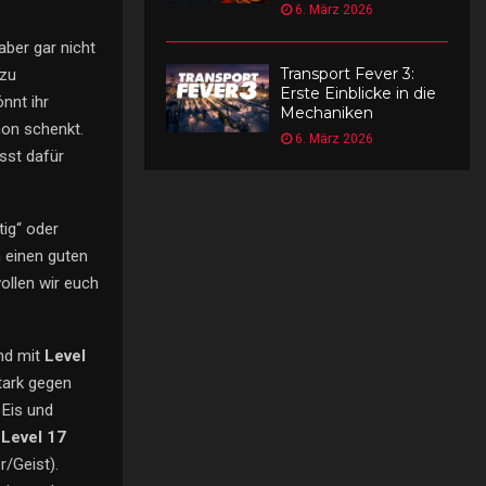
6. März 2026
aber gar nicht
Transport Fever 3:
 zu
Erste Einblicke in die
nnt ihr
Mechaniken
mon schenkt.
6. März 2026
üsst dafür
tig“ oder
n einen guten
ollen wir euch
nd mit
Level
stark gegen
 Eis und
t
Level 17
r/Geist).