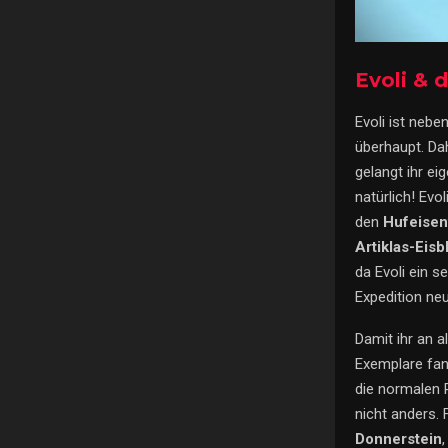
Evoli & 
Evoli ist neb
überhaupt. Da
gelangt ihr ei
natürlich! Evo
den
Hufeise
Artiklas-Eis
da Evoli ein s
Expedition ne
Damit ihr an a
Exemplare fan
die normalen
nicht anders. 
Donnerstein
,