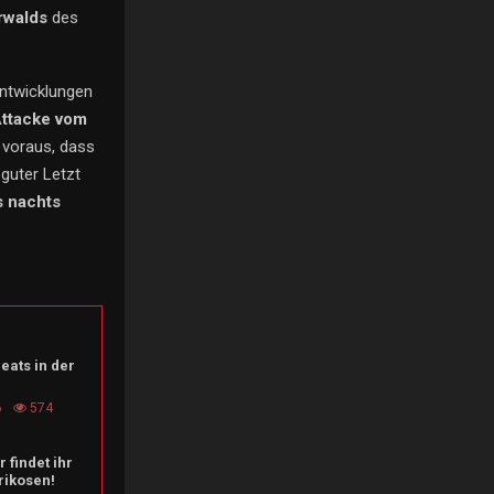
rwalds
des
Entwicklungen
ttacke vom
 voraus, dass
guter Letzt
s nachts
heats in der
6
574
 findet ihr
rikosen!