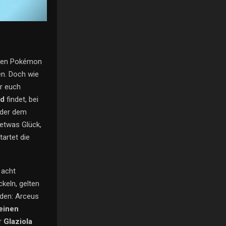
esten Pokémon
en. Doch wie
ir euch
nd
findet, bei
der dem
 etwas Glück,
tartet die
 acht
keln, gelten
den: Arceus
 einen
r
Glaziola