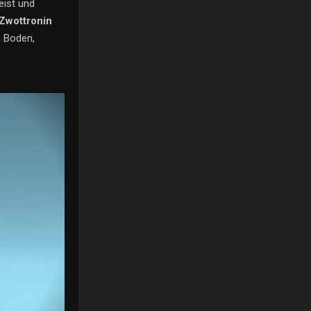
eist und
 Zwottronin
n Boden,