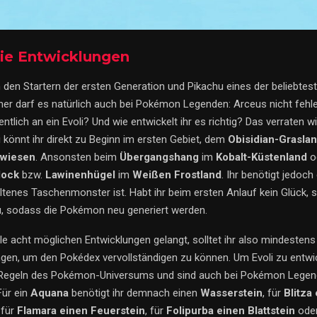
die Entwicklungen
en den Startern der ersten Generation und Pikachu eines der beliebt
her darf es natürlich auch bei Pokémon Legenden: Arceus nicht fehl
gentlich an ein Evoli? Und wie entwickelt ihr es richtig? Das verraten w
li könnt ihr direkt zu Beginn im ersten Gebiet, dem
Obisidian-Grasla
nwiesen
. Ansonsten beim
Übergangshang
im
Kobalt-Küstenland
o
block
bzw.
Lawinenhügel
im
Weißen Frostland
. Ihr benötigt jedoch
eltenes Taschenmonster ist. Habt ihr beim ersten Anlauf kein Glück, s
u, sodass die Pokémon neu generiert werden.
lle acht möglichen Entwicklungen gelangt, solltet ihr also mindestens
gen, um den Pokédex vervollständigen zu können. Um Evoli zu entwic
 Regeln des Pokémon-Universums und sind auch bei Pokémon Legen
Für ein
Aquana
benötigt ihr demnach einen
Wasserstein
, für
Blitza
 für
Flamara einen Feuerstein
, für
Folipurba einen Blattstein
ode