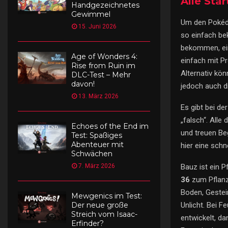
Alle St
Handgezeichnetes
Gewimmel
Um den Pokédex
15. Juni 2026
so einfach be
bekommen, ein
Age of Wonders 4:
einfach mit P
Rise from Ruin im
Alternativ kön
DLC-Test – Mehr
davon!
jedoch auch d
13. März 2026
Es gibt bei de
„falsch“. All
Echoes of the End im
und treuen Beg
Test: Spaßiges
Abenteuer mit
hier eine sch
Schwächen
Bauz ist ein 
7. März 2026
36
zum Pfla
Boden, Gestei
Mewgenics im Test:
Unlicht. Bei F
Der neue große
Streich vom Isaac-
entwickelt, d
Erfinder?