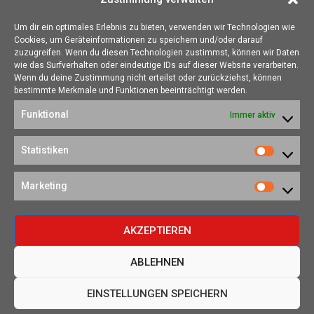
Um dir ein optimales Erlebnis zu bieten, verwenden wir Technologien wie
Cookies, um Geräteinformationen zu speichern und/oder darauf
ÜBER UNS
zuzugreifen. Wenn du diesen Technologien zustimmst, können wir Daten
wie das Surfverhalten oder eindeutige IDs auf dieser Website verarbeiten.
Die Seite skotschir.de wurde im August 2017 zur gamescom
Wenn du deine Zustimmung nicht erteilst oder zurückziehst, können
gegründet. Unser Ziel ist es, eine Heimat für alle Spieler:innen zu
bestimmte Merkmale und Funktionen beeinträchtigt werden.
schaffen, in der sich jede/r über Gaming und Nerdkram informieren
Funktional
Immer aktiv
kann.
Kontakt:
redaktion@skotschir.de
Statistiken
Statistik
SOZIALE NETZWERKE
Marketing
Marketi
AKZEPTIEREN
ABLEHNEN
©2020-2026 -
skotschir.de.
All Right Reserved.
EINSTELLUNGEN SPEICHERN
Das Team
Über Uns
Affiliate-Links
Datenschutzerklärung