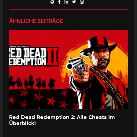
ÄHNLICHE BEITRÄGE
Red Dead Redemption 2: Alle Cheats im
P
Überblick!
n