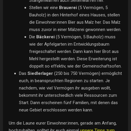
Stangenwaffen auch Seitenwaffen her.
Stellen wir eine
Brauerei
(5 Vermögen, 5
Bauholz) in den Hinterhof eines Hauses, stellen
die Einwohner:innen Bier aus Malz her. Das Malz
muss zuvor in einer Mälzerei gewonnen werden.
Die
Bäckerei
(5 Vermögen, 5 Bauholz) muss
wie der Apfelgarten im Entwicklungsbaum
freigeschaltet werden. Dann kann hier Brot aus
Mehl hergestellt werden. Diese Erweiterung ist
doppelt so effektiv, wie der Gemeinschaftsofen.
Das
Siedlerlager
(250 bis 750 Vermögen) ermöglicht
euch, in beanspruchten Regionen zu starten. Je
nachdem, wie viel Vermögen ihr ausgeben wollt,
bekommt ihr unterschiedlich viele Ressourcen zum
Start. Dann erscheinen fünf Familien, mit denen das
neue Gebiet erschlossen werden kann.
Um die Laune eurer Einwohner:innen, gerade am Anfang,
hochzuhalten, solltet ihr euch einmal
unsere Tipps zum