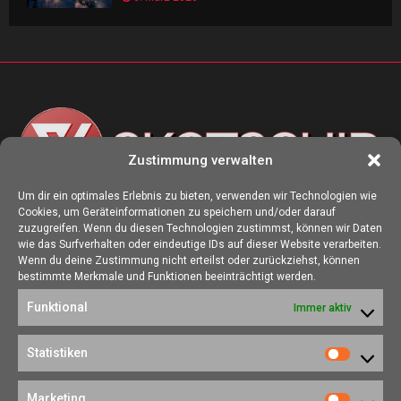
Zustimmung verwalten
Um dir ein optimales Erlebnis zu bieten, verwenden wir Technologien wie
Cookies, um Geräteinformationen zu speichern und/oder darauf
ÜBER UNS
zuzugreifen. Wenn du diesen Technologien zustimmst, können wir Daten
wie das Surfverhalten oder eindeutige IDs auf dieser Website verarbeiten.
Die Seite skotschir.de wurde im August 2017 zur gamescom
Wenn du deine Zustimmung nicht erteilst oder zurückziehst, können
gegründet. Unser Ziel ist es, eine Heimat für alle Spieler:innen zu
bestimmte Merkmale und Funktionen beeinträchtigt werden.
schaffen, in der sich jede/r über Gaming und Nerdkram informieren
Funktional
Immer aktiv
kann.
Kontakt:
redaktion@skotschir.de
Statistiken
Statistik
SOZIALE NETZWERKE
Marketing