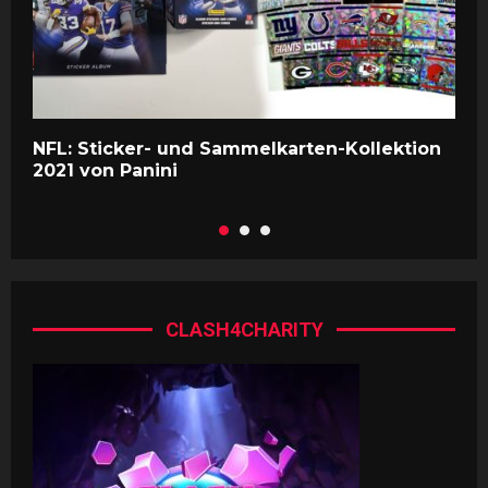
NFL: Sticker- und Sammelkarten-Kollektion
g
2021 von Panini
a
CLASH4CHARITY