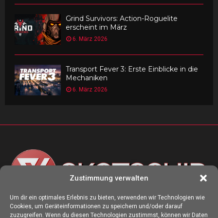
Grind Survivors: Action-Roguelite
erscheint im März
6. März 2026
Transport Fever 3: Erste Einblicke in die
Mechaniken
6. März 2026
Zustimmung verwalten
Um dir ein optimales Erlebnis zu bieten, verwenden wir Technologien wie
Cookies, um Geräteinformationen zu speichern und/oder darauf
ÜBER UNS
zuzugreifen. Wenn du diesen Technologien zustimmst, können wir Daten