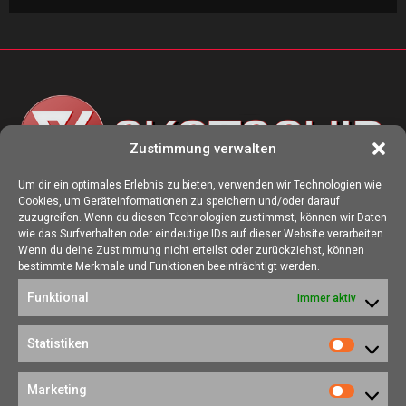
Zustimmung verwalten
Um dir ein optimales Erlebnis zu bieten, verwenden wir Technologien wie
Cookies, um Geräteinformationen zu speichern und/oder darauf
ÜBER UNS
zuzugreifen. Wenn du diesen Technologien zustimmst, können wir Daten
wie das Surfverhalten oder eindeutige IDs auf dieser Website verarbeiten.
Die Seite skotschir.de wurde im August 2017 zur gamescom
Wenn du deine Zustimmung nicht erteilst oder zurückziehst, können
gegründet. Unser Ziel ist es, eine Heimat für alle Spieler:innen zu
bestimmte Merkmale und Funktionen beeinträchtigt werden.
schaffen, in der sich jede/r über Gaming und Nerdkram informieren
Funktional
Immer aktiv
kann.
Kontakt:
redaktion@skotschir.de
Statistiken
Statistik
SOZIALE NETZWERKE
Marketing
Marketi