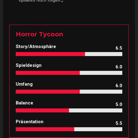
Updates noch folgen.
„
Horror Tycoon
Story/Atmosphäre
6.5
Spieldesign
6.0
Umfang
6.0
Balance
5.0
Präsentation
5.5