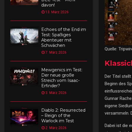
davon!
13. März 2026
Echoes of the End im
Test: Spaßiges
Abenteuer mit
Schwächen
Quelle: Tripwi
7. März 2026
Klassi
Mewgenics im Test:
Der neue große
Der Titel stel
Streich vom Isaac-
Beginn des Spi
Erfinder?
einflussreich
3. März 2026
Gunnar Rache u
eigene Siedlun
Diablo 2: Resurrected
versammeln. Da
– Reign of the
Warlock im Test
Dabei ist die 
2. März 2026