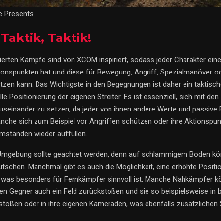
re Presents
 Taktik, Taktik!
ierten Kämpfe sind von XCOM inspiriert, sodass jeder Charakter ein
ionspunkten hat und diese für Bewegung, Angriff, Spezialmanöver o
tzen kann. Das Wichtigste in den Begegnungen ist daher ein taktisc
lle Positionierung der eigenen Streiter. Es ist essenziell, sich mit den
useinander zu setzen, da jeder von ihnen andere Werte und passive B
che sich zum Beispiel vor Angriffen schützen oder ihre Aktionspun
ständen wieder auffüllen.
 Umgebung sollte geachtet werden, denn auf schlammigem Boden kö
tschen. Manchmal gibt es auch die Möglichkeit, eine erhöhte Positi
was besonders für Fernkämpfer sinnvoll ist. Manche Nahkämpfer k
den Gegner auch ein Feld zurückstoßen und sie so beispielsweise in
toßen oder in ihre eigenen Kameraden, was ebenfalls zusätzlichen