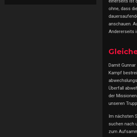
einerseits ist
ohne, dass die
dauersaufend
anschauen. Au
Andererseits 
Gleich
Damit Gunnar 
Kampf bestrei
abwechslungsre
Überfall abweh
der Missionen 
unseren Trup
Im nächsten S
suchen nach u
zum Aufsammel