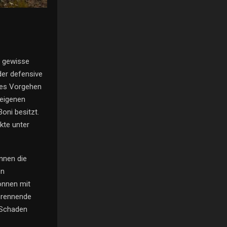
e gewisse
der defensive
hes Vorgehen
 eigenen
oni besitzt.
kte unter
nnen die
on
önnen mit
 brennende
 Schaden