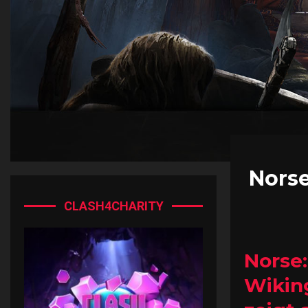
Norse
CLASH4CHARITY
Norse:
Wikin