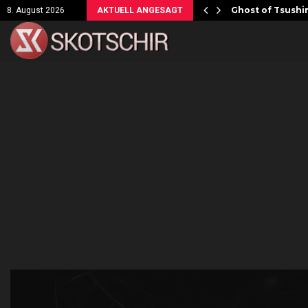
ersicht!
Ghost of Tsushim
8. August 2026
AKTUELL ANGESAGT