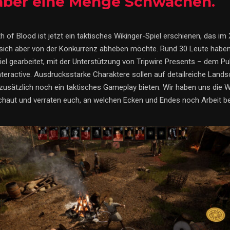
 aber eine Menge Schwächen.
h of Blood ist jetzt ein taktisches Wikinger-Spiel erschienen, das im
ich aber von der Konkurrenz abheben möchte. Rund 30 Leute haben 
el gearbeitet, mit der Unterstützung von Tripwire Presents – dem Pu
nteractive. Ausdrucksstarke Charaktere sollen auf detailreiche Land
 zusätzlich noch ein taktisches Gameplay bieten. Wir haben uns die 
chaut und verraten euch, an welchen Ecken und Endes noch Arbeit be