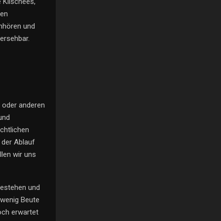
e Klischees,
den
nhören und
ersehbar.
n oder anderen
und
chtlichen
 der Ablauf
llen wir uns
bestehen und
 wenig Beute
och erwartet