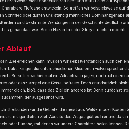
 die Erzählweise nicht sonderlich raffiniert und stützt sich auf typisch
 Charaktere Tiefgang entwickeln. So treffen wir beispielsweise auf 
en Schmied oder dürfen uns ständig männliches Dominanzgehabe a
ßerdem sind bestimmte Wendungen in der Geschichte deutlich vorh
ist es genau das, was Arctic Hazard mit der Story erreichen möchte.
er Ablauf
sein Ziel erreichen kann, müssen wir selbstverständlich auch den ei
ten. Dabei klingen die unterschiedlichen Missionen vielversprechend 
ich. So sollen wir hier mal ein Wildschwein jagen, dort mal einen nä
ren oder ganz simpel eine Geisel befreien. Doch grundsätzlich bleibt
immer gleich, bloß, dass das Ziel ein anderes ist. Denn zunächst ste
p zusammen, der ausgesandt wird.
chritt erkunden wir die Gebiete, die meist aus Wäldern oder Küsten 
nserem eigentlichen Ziel. Abseits des Weges gibt es hier und da ein
n oder Büsche, mit denen wir unsere Charaktere heilen können. D