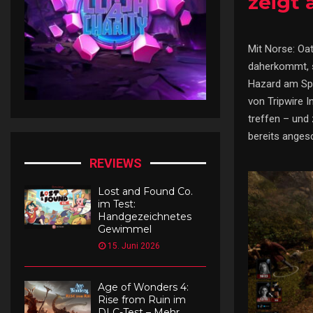
zeigt
Mit Norse: Oat
daherkommt, s
Hazard am Spi
von Tripwire I
treffen – und
bereits anges
REVIEWS
Lost and Found Co.
im Test:
Handgezeichnetes
Gewimmel
15. Juni 2026
Age of Wonders 4:
Rise from Ruin im
DLC-Test – Mehr