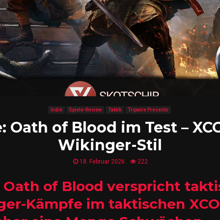
Indie
Spiele-Review
Taktik
Tripwire Presents
: Oath of Blood im Test – X
Wikinger-Stil
18. Februar 2026
222
 Oath of Blood verspricht takt
ger-Kämpfe im taktischen XCOM