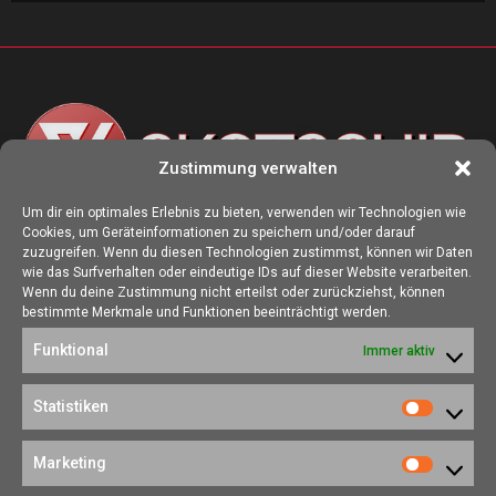
Zustimmung verwalten
Um dir ein optimales Erlebnis zu bieten, verwenden wir Technologien wie
Cookies, um Geräteinformationen zu speichern und/oder darauf
ÜBER UNS
zuzugreifen. Wenn du diesen Technologien zustimmst, können wir Daten
wie das Surfverhalten oder eindeutige IDs auf dieser Website verarbeiten.
Die Seite skotschir.de wurde im August 2017 zur gamescom
Wenn du deine Zustimmung nicht erteilst oder zurückziehst, können
gegründet. Unser Ziel ist es, eine Heimat für alle Spieler:innen zu
bestimmte Merkmale und Funktionen beeinträchtigt werden.
schaffen, in der sich jede/r über Gaming und Nerdkram informieren
Funktional
Immer aktiv
kann.
Kontakt:
redaktion@skotschir.de
Statistiken
Statistik
SOZIALE NETZWERKE
Marketing
Marketi