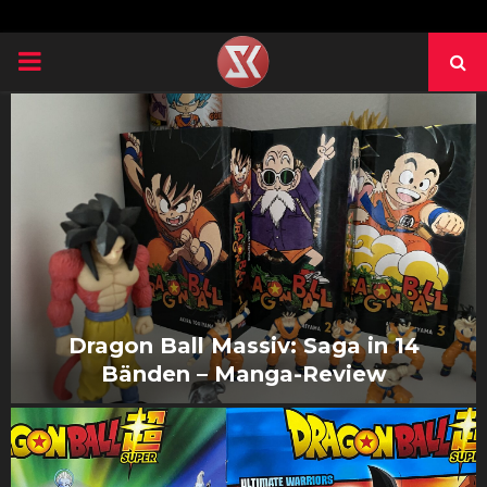
PRIMARY
MENU
Dragon Ball Massiv: Saga in 14
Bänden – Manga-Review
D
r
a
g