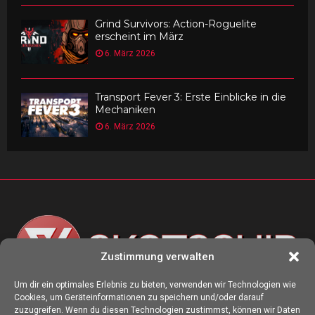
Grind Survivors: Action-Roguelite
erscheint im März
6. März 2026
Transport Fever 3: Erste Einblicke in die
Mechaniken
6. März 2026
Zustimmung verwalten
Um dir ein optimales Erlebnis zu bieten, verwenden wir Technologien wie
Cookies, um Geräteinformationen zu speichern und/oder darauf
ÜBER UNS
zuzugreifen. Wenn du diesen Technologien zustimmst, können wir Daten