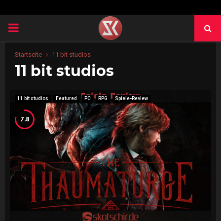
PRIMARY
MENU
Startseite
11 bit studios
11 bit studios
11 bit studios
Featured
PC
RPG
Spiele-Review
7.8