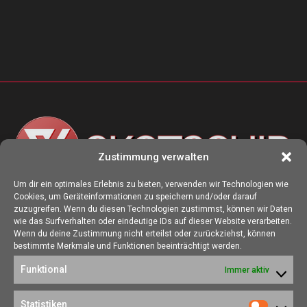
Zustimmung verwalten
Um dir ein optimales Erlebnis zu bieten, verwenden wir Technologien wie
Cookies, um Geräteinformationen zu speichern und/oder darauf
ÜBER UNS
zuzugreifen. Wenn du diesen Technologien zustimmst, können wir Daten
wie das Surfverhalten oder eindeutige IDs auf dieser Website verarbeiten.
Die Seite skotschir.de wurde im August 2017 zur gamescom
Wenn du deine Zustimmung nicht erteilst oder zurückziehst, können
gegründet. Unser Ziel ist es, eine Heimat für alle Spieler:innen zu
bestimmte Merkmale und Funktionen beeinträchtigt werden.
schaffen, in der sich jede/r über Gaming und Nerdkram informieren
Funktional
Immer aktiv
kann.
Kontakt:
redaktion@skotschir.de
Statistiken