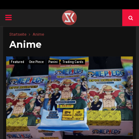
PRIMARY
MENU
Startseite
Anime
Anime
Featured
One Piece
Panini
Trading Cards