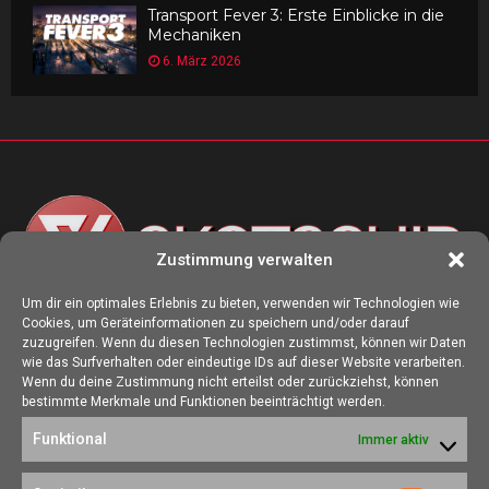
Transport Fever 3: Erste Einblicke in die
Mechaniken
6. März 2026
Zustimmung verwalten
Um dir ein optimales Erlebnis zu bieten, verwenden wir Technologien wie
Cookies, um Geräteinformationen zu speichern und/oder darauf
ÜBER UNS
zuzugreifen. Wenn du diesen Technologien zustimmst, können wir Daten
wie das Surfverhalten oder eindeutige IDs auf dieser Website verarbeiten.
Die Seite skotschir.de wurde im August 2017 zur gamescom
Wenn du deine Zustimmung nicht erteilst oder zurückziehst, können
gegründet. Unser Ziel ist es, eine Heimat für alle Spieler:innen zu
bestimmte Merkmale und Funktionen beeinträchtigt werden.
schaffen, in der sich jede/r über Gaming und Nerdkram informieren
Funktional
Immer aktiv
kann.
Kontakt:
redaktion@skotschir.de