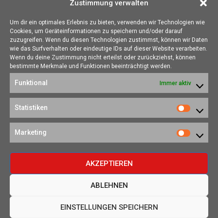
Zustimmung verwalten
Um dir ein optimales Erlebnis zu bieten, verwenden wir Technologien wie
Cookies, um Geräteinformationen zu speichern und/oder darauf
ÜBER UNS
zuzugreifen. Wenn du diesen Technologien zustimmst, können wir Daten
wie das Surfverhalten oder eindeutige IDs auf dieser Website verarbeiten.
Die Seite skotschir.de wurde im August 2017 zur gamescom
Wenn du deine Zustimmung nicht erteilst oder zurückziehst, können
gegründet. Unser Ziel ist es, eine Heimat für alle Spieler:innen zu
bestimmte Merkmale und Funktionen beeinträchtigt werden.
schaffen, in der sich jede/r über Gaming und Nerdkram informieren
Funktional
Immer aktiv
kann.
Kontakt:
redaktion@skotschir.de
Statistiken
Statistik
SOZIALE NETZWERKE
Marketing
Marketi
AKZEPTIEREN
ABLEHNEN
©2020-2026 -
skotschir.de.
All Right Reserved.
EINSTELLUNGEN SPEICHERN