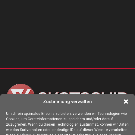
Zustimmung verwalten
Um dir ein optimales Erlebnis zu bieten, verwenden wir Technologien wie
Cookies, um Geräteinformationen zu speichern und/oder darauf
ÜBER UNS
zuzugreifen. Wenn du diesen Technologien zustimmst, können wir Daten
wie das Surfverhalten oder eindeutige IDs auf dieser Website verarbeiten.
Die Seite skotschir.de wurde im August 2017 zur gamescom