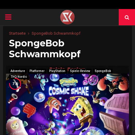
PRIMARY
MENU
Startseite
SpongeBob Schwammkopf
SpongeBob
Schwammkopf
Adventure
Platformer
PlayStation
Spiele-Review
SpongeBob
THQ Nordic
7.6