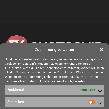
Zustimmung verwalten
Um dir ein optimales Erlebnis zu bieten, verwenden wir Technologien wie
Cookies, um Geräteinformationen zu speichern und/oder darauf
ÜBER UNS
zuzugreifen. Wenn du diesen Technologien zustimmst, können wir Daten
wie das Surfverhalten oder eindeutige IDs auf dieser Website verarbeiten.
Die Seite skotschir.de wurde im August 2017 zur gamescom
Wenn du deine Zustimmung nicht erteilst oder zurückziehst, können
gegründet. Unser Ziel ist es, eine Heimat für alle Spieler:innen zu
bestimmte Merkmale und Funktionen beeinträchtigt werden.
schaffen, in der sich jede/r über Gaming und Nerdkram informieren
Funktional
Immer aktiv
kann.
Kontakt:
redaktion@skotschir.de
Statistiken
Statistik