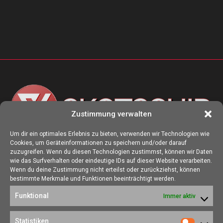
Zustimmung verwalten
Um dir ein optimales Erlebnis zu bieten, verwenden wir Technologien wie
Cookies, um Geräteinformationen zu speichern und/oder darauf
ÜBER UNS
zuzugreifen. Wenn du diesen Technologien zustimmst, können wir Daten
wie das Surfverhalten oder eindeutige IDs auf dieser Website verarbeiten.
Die Seite skotschir.de wurde im August 2017 zur gamescom
Wenn du deine Zustimmung nicht erteilst oder zurückziehst, können
gegründet. Unser Ziel ist es, eine Heimat für alle Spieler:innen zu
bestimmte Merkmale und Funktionen beeinträchtigt werden.
schaffen, in der sich jede/r über Gaming und Nerdkram informieren
Funktional
Immer aktiv
kann.
Kontakt:
redaktion@skotschir.de
Statistiken