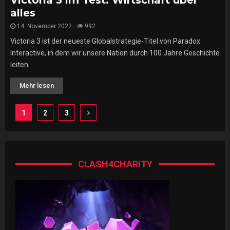
Victoria 3 im Test: Wirtschaft über
alles
14. November 2022
992
Victoria 3 ist der neueste Globalstrategie-Titel von Paradox
Interactive, in dem wir unsere Nation durch 100 Jahre Geschichte
leiten....
Mehr lesen
Seitennummerierung
1
2
3
der
Beiträge
CLASH4CHARITY