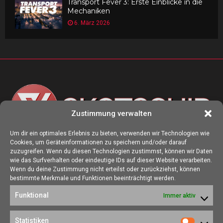
Transport Fever 3: Erste Einblicke in die
Mechaniken
6. März 2026
Zustimmung verwalten
Um dir ein optimales Erlebnis zu bieten, verwenden wir Technologien wie
Cookies, um Geräteinformationen zu speichern und/oder darauf
ÜBER UNS
zuzugreifen. Wenn du diesen Technologien zustimmst, können wir Daten
wie das Surfverhalten oder eindeutige IDs auf dieser Website verarbeiten.
Die Seite skotschir.de wurde im August 2017 zur gamescom
Wenn du deine Zustimmung nicht erteilst oder zurückziehst, können
gegründet. Unser Ziel ist es, eine Heimat für alle Spieler:innen zu
bestimmte Merkmale und Funktionen beeinträchtigt werden.
schaffen, in der sich jede/r über Gaming und Nerdkram informieren
Funktional
Immer aktiv
kann.
Kontakt:
redaktion@skotschir.de
Statistiken