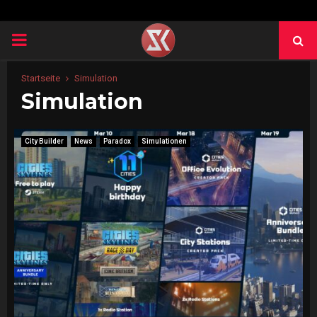
PRIMARY
MENU
Startseite
Simulation
Simulation
City Builder
News
Paradox
Simulationen