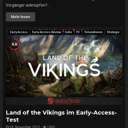
Vorgänger anknüpfen?...
Mehr lesen
Early Access
Early-Access-Review
Indie
PC
Simulationen
Strategie
6.6
Land of the Vikings im Early-Access-
Test
19. November 2022
1965