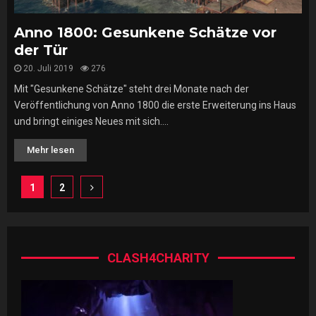
Anno 1800: Gesunkene Schätze vor
der Tür
20. Juli 2019
276
Mit "Gesunkene Schätze" steht drei Monate nach der
Veröffentlichung von Anno 1800 die erste Erweiterung ins Haus
und bringt einiges Neues mit sich....
Mehr lesen
Seitennummerierung
1
2
der
Beiträge
CLASH4CHARITY