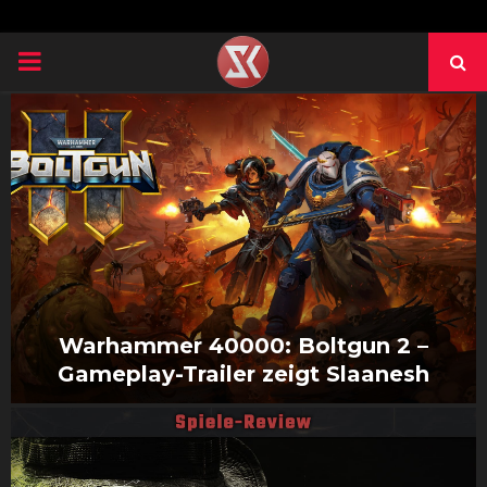
PRIMARY
MENU
Warhammer 40000: Boltgun 2 –
Gameplay-Trailer zeigt Slaanesh
W
a
r
h