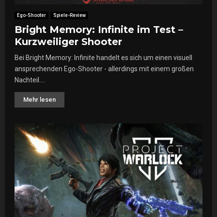
l
e
r
a
Ego-Shooter
Spiele-Review
s
S
a
t
Bright Memory: Infinite im Test –
h
n
–
Kurzweiliger Shooter
o
e
H
o
s
Bei Bright Memory: Infinite handelt es sich um einen visuell
e
t
h
a
ansprechenden Ego-Shooter - allerdings mit einem großen
e
d
Nachteil....
r
b
!
a
Mehr lesen
n
g
-
H
ö
l
l
e