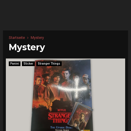
Startseite
Mystery
Mystery
Panini
Sticker
Stranger Things