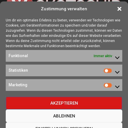
Zustimmung verwalten
Um dir ein optimales Erlebnis zu bieten, verwenden wir Technologien wie
Cookies, um Geräteinformationen zu speichern und/oder darauf
ÜBER UNS
zuzugreifen. Wenn du diesen Technologien zustimmst, können wir Daten
wie das Surfverhalten oder eindeutige IDs auf dieser Website verarbeiten.
Die Seite skotschir.de wurde im August 2017 zur gamescom
Wenn du deine Zustimmung nicht erteilst oder zurückziehst, können
gegründet. Unser Ziel ist es, eine Heimat für alle Spieler:innen zu
bestimmte Merkmale und Funktionen beeinträchtigt werden.
schaffen, in der sich jede/r über Gaming und Nerdkram informieren
Funktional
Immer aktiv
kann.
Kontakt:
redaktion@skotschir.de
Statistiken
Statistik
SOZIALE NETZWERKE
Marketing
Marketi
AKZEPTIEREN
ABLEHNEN
©2020-2026 -
skotschir.de.
All Right Reserved.