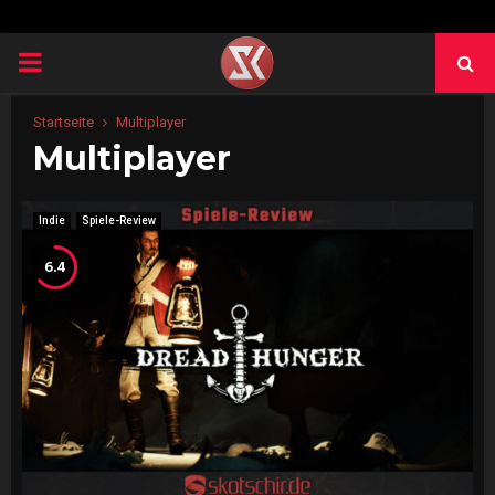
PRIMARY
MENU
Startseite
Multiplayer
Multiplayer
Indie
Spiele-Review
6.4