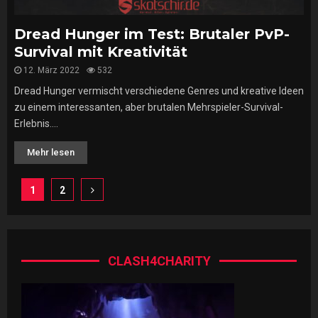
Dread Hunger im Test: Brutaler PvP-
Survival mit Kreativität
12. März 2022
532
Dread Hunger vermischt verschiedene Genres und kreative Ideen
zu einem interessanten, aber brutalen Mehrspieler-Survival-
Erlebnis....
Mehr lesen
Seitennummerierung
1
2
der
Beiträge
CLASH4CHARITY