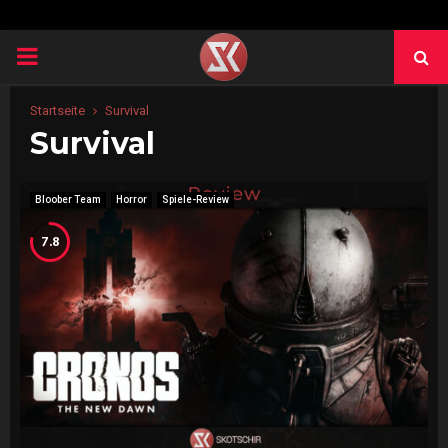
PRIMARY
MENU
Startseite
Survival
Survival
Bloober Team
Horror
Spiele-Review
7.8