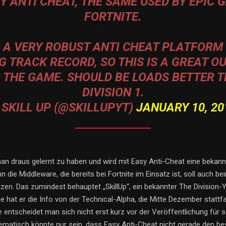
Y ANTI CHEAT, THE SAME USED BY EPIC 
FORTNITE.
S A VERY ROBUST ANTI CHEAT PLATFORM
 TRACK RECORD, SO THIS IS A GREAT 
 THE GAME. SHOULD BE LOADS BETTER 
DIVISION 1.
 SKILL UP (@SKILLUPYT)
JANUARY 10, 20
an draus gelernt zu haben und wird mit Easy Anti-Cheat eine bekan
n die Middleware, die bereits bei Fortnite im Einsatz ist, soll auch be
zen. Das zumindest behauptet „SkillUp“, ein bekannter The Division-
 hat er die Info von der Technical-Alpha, die Mitte Dezember stattf
 entscheidet man sich nicht erst kurz vor der Veröffentlichung für s
ematisch könnte nur sein, dass Easy Anti-Cheat nicht gerade den bes