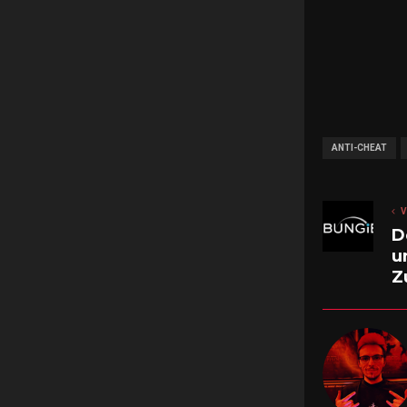
ANTI-CHEAT
V
D
u
Z