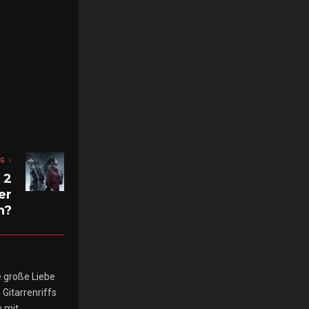
AG
 2
er
h?
e große Liebe
Gitarrenriffs
h mit