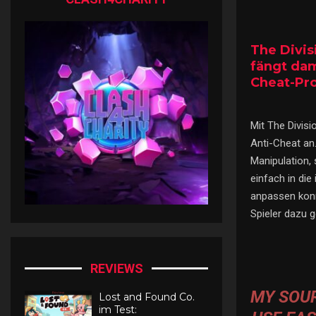
The Divis
fängt dam
Cheat-Pr
Mit The Divis
Anti-Cheat an
Manipulation,
einfach in die
anpassen konnt
Spieler dazu ge
REVIEWS
MY SOU
Lost and Found Co.
im Test: