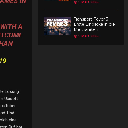
GAMES IN
6. März 2026
Transport Fever 3:
Erste Einblicke in die
 WITH A
Mechaniken
OUTCOME
6. März 2026
THAN
19
nte Lösung
im Ubisoft-
YouTuber.
and. Und
olch eine
ten Ruf hat.