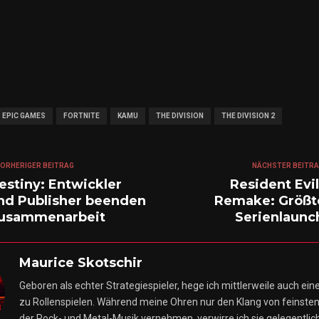
EPIC GAMES
FORTNITE
KAMU
THE DIVISION
THE DIVISION 2
ORHERIGER BEITRAG
NÄCHSTER BEITR
estiny: Entwickler
Resident Evil
nd Publisher beenden
Remake: Größt
usammenarbeit
Serienlaunc
Maurice Skotschir
Geboren als echter Strategiespieler, hege ich mittlerweile auch ein
zu Rollenspielen. Während meine Ohren nur den Klang von feinsten 
der Rock- und Metal-Musik vernehmen, verwirre ich sie gelegentlic