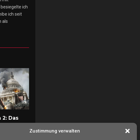
besiegelte ich
ibe ich seit
 als
 2: Das
ussetzung
Zustimmung verwalten