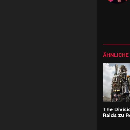
ÄHNLICHE
The Divisi
Raids zu R