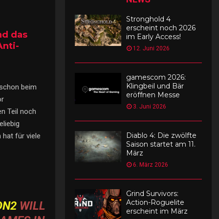
Stronghold 4
erscheint noch 2026
nd das
im Early Access!
nti-
12. Juni 2026
gamescom 2026:
Klingbeil und Bär
t schon beim
eröffnen Messe
or
3. Juni 2026
n Teil noch
eliebig
Diablo 4: Die zwölfte
hat für viele
Saison startet am 11.
März
6. März 2026
Grind Survivors:
Action-Roguelite
ON2
WILL
erscheint im März