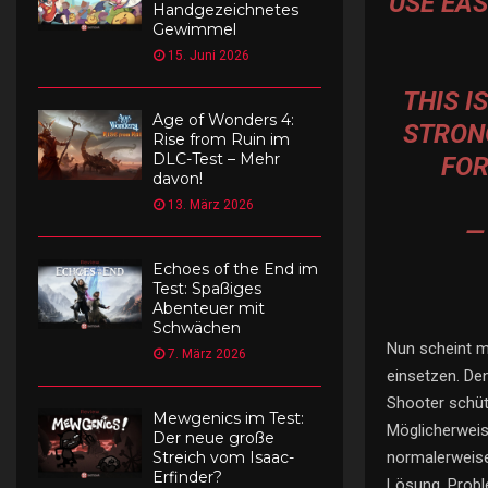
USE EAS
Handgezeichnetes
Gewimmel
15. Juni 2026
THIS I
Age of Wonders 4:
STRONG
Rise from Ruin im
DLC-Test – Mehr
FOR
davon!
13. März 2026
—
Echoes of the End im
Test: Spaßiges
Abenteuer mit
Schwächen
Nun scheint m
7. März 2026
einsetzen. Den
Shooter schüt
Mewgenics im Test:
Möglicherweise
Der neue große
normalerweise
Streich vom Isaac-
Erfinder?
Lösung. Probl