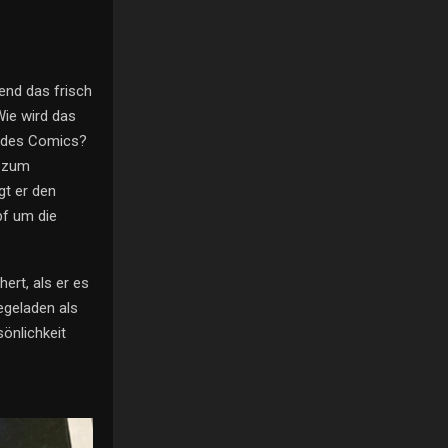
end das frisch
Wie wird das
l des Comics?
r zum
gt er den
pf um die
ert, als er es
iegeladen als
sönlichkeit