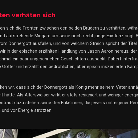
ten verhäten sich
en sich die Fronten zwischen den beiden Brüdern zu verhärten, währ
nd aufstrebende Midgard um seine noch recht junge Existenz ringt. 
om Donnergott ausfallen, und von welchem Streich spricht der Tite
n wir in der epischen erzählten Handlung von Jason Aaron heraus, de
hmal ein paar ungeschrieben Geschichten auspackt. Dabei hinterfra
e Götter und erzählt den bedrohlichen, aber episch inszenierten Kam
ken wir, dass sich der Donnergott als König mehr seinem Vater annäh
t hätte. Als Altersweiser wirkt er stets resigniert und weniger energ
ontrast dazu stehen seine drei Enkelinnen, die jeweils mit eigener Per
und vor Energie strotzen.