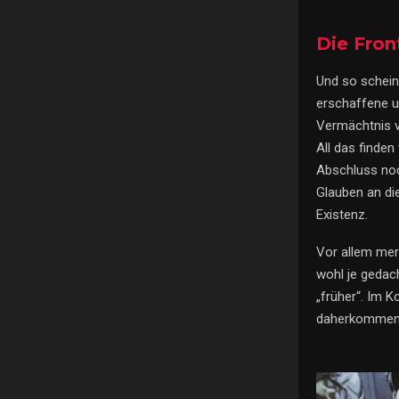
Die Fron
Und so schein
erschaffene u
Vermächtnis v
All das finde
Abschluss noc
Glauben an di
Existenz.
Vor allem mer
wohl je gedach
„früher“. Im K
daherkommen 