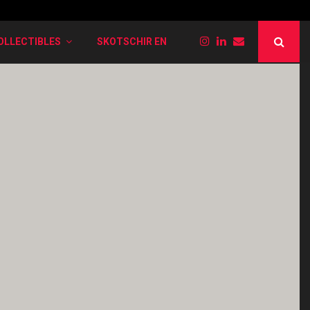
PokéRogue: Liste der verschiedenen Entwi
OLLECTIBLES
SKOTSCHIR EN