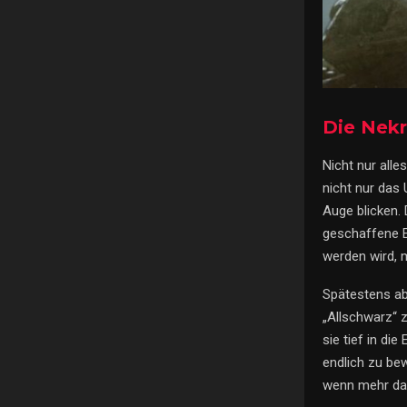
Die Nek
Nicht nur all
nicht nur das 
Auge blicken. 
geschaffene E
werden wird, m
Spätestens abe
„Allschwarz“ z
sie tief in di
endlich zu bew
wenn mehr dah