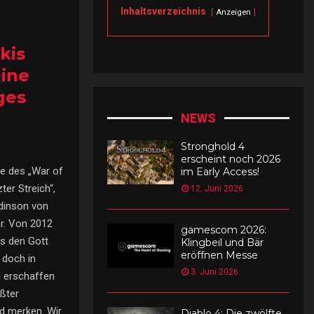
Inhaltsverzeichnis
Anzeigen
kis
eine
ges
NEWS
Stronghold 4
erscheint noch 2026
de des „War of
im Early Access!
er Streich“,
12. Juni 2026
Odinson von
r. Von 2012
gamescom 2026:
as den Gott
Klingbeil und Bär
eröffnen Messe
 doch in
3. Juni 2026
u erschaffen
ößter
ld merken. Wir
Diablo 4: Die zwölfte