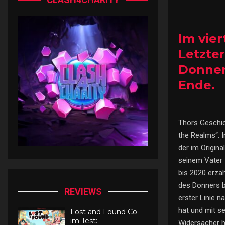
Im vie
Letzter
Donner
Ende.
Thors Geschic
the Realms“. 
der im Origina
seinem Vater 
bis 2020 erzä
des Donners be
REVIEWS
erster Linie 
hat und mit se
Lost and Found Co.
im Test:
Widersacher h