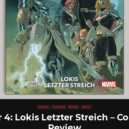
Comics
Featured
Marvel
Panini
 4: Lokis Letzter Streich – C
Review