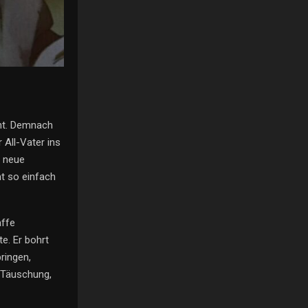
iht. Demnach
 All-Vater ins
e neue
t so einfach
affe
e. Er bohrt
ringen,
r Täuschung,