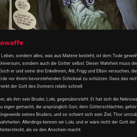
rowaffe
es Leben, sondern alles, was aus Materie besteht, ist dem Tode gewe
Universum, sondern auch die Götter selbst. Dieser Wahrheit muss der
Doch er und seine drei Enkelinnen, Atli, Frigg und Ellisiv versuchen, di
rde vor ihrem bevorstehenden Schicksal zu schützen. Dass das nich
erkt der Gott des Donners relativ schnell.
r, als ihm sein Bruder, Loki, gegenübersteht. Er hat sich die Nekrow
u eigen gemacht, die ursprünglich Gorr, dem Götterschlächter, gehört
e Eingeweide seines Bruders, und so scheint sich sein Ziel, Thor umzub
ahrheiten. Allerdings kennen wir Loki, und er wäre nicht der Gott de
intersteckt, als es den Anschein macht.