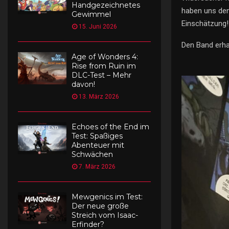
Handgezeichnetes
haben uns den
Gewimmel
Einschätzung!
15. Juni 2026
Den Band erha
Age of Wonders 4:
Rise from Ruin im
DLC-Test – Mehr
davon!
13. März 2026
Echoes of the End im
Test: Spaßiges
Abenteuer mit
Schwächen
7. März 2026
Mewgenics im Test:
Der neue große
Streich vom Isaac-
Erfinder?