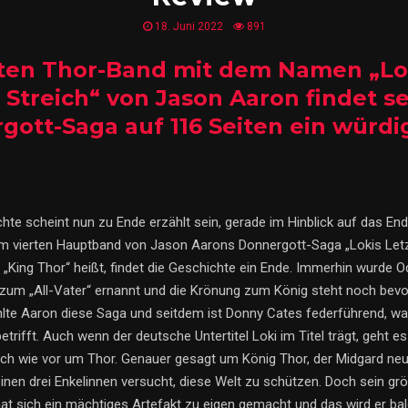
18. Juni 2022
891
rten Thor-Band mit dem Namen „Lo
 Streich“ von Jason Aaron findet s
gott-Saga auf 116 Seiten ein würdi
hte scheint nun zu Ende erzählt sein, gerade im Hinblick auf das En
Im vierten Hauptband von Jason Aarons Donnergott-Saga „Lokis Letzt
l „King Thor“ heißt, findet die Geschichte ein Ende. Immerhin wurde 
zum „All-Vater“ ernannt und die Krönung zum König steht noch bevo
hlte Aaron diese Saga und seitdem ist Donny Cates federführend, w
trifft. Auch wenn der deutsche Untertitel Loki im Titel trägt, geht es
nach wie vor um Thor. Genauer gesagt um König Thor, der Midgard ne
inen drei Enkelinnen versucht, diese Welt zu schützen. Doch sein gr
at sich ein mächtiges Artefakt zu eigen gemacht und das wird er ba