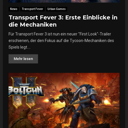
a
e
News
Transport Fever
Urban Games
i
s
s
Transport Fever 3: Erste Einblicke in
t
o
die Mechaniken
–
n
M
Für Transport Fever 3 ist nun ein neuer "First Look"-Trailer
s
e
t
erschienen, der den Fokus auf die Tycoon-Mechaniken des
h
a
Spiels legt....
r
r
d
t
Mehr lesen
a
e
v
t
o
a
n
m
!
1
1
.
M
ä
r
z