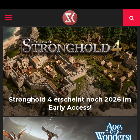
PRIMARY
MENU
Stronghold 4 erscheint noch 2026 im
Early Access!
S
t
r
o