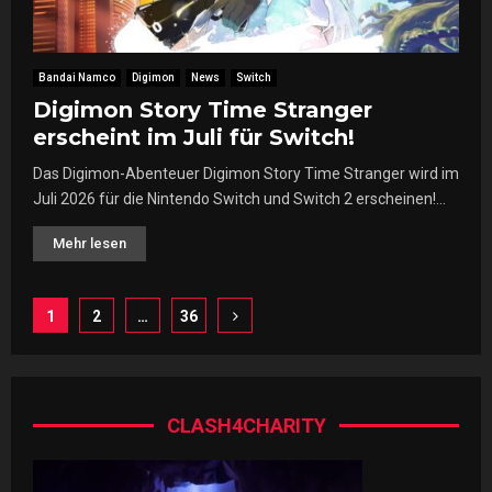
Bandai Namco
Digimon
News
Switch
Digimon Story Time Stranger
erscheint im Juli für Switch!
Das Digimon-Abenteuer Digimon Story Time Stranger wird im
Juli 2026 für die Nintendo Switch und Switch 2 erscheinen!...
Mehr lesen
Seitennummerierung
1
2
…
36
der
Beiträge
CLASH4CHARITY