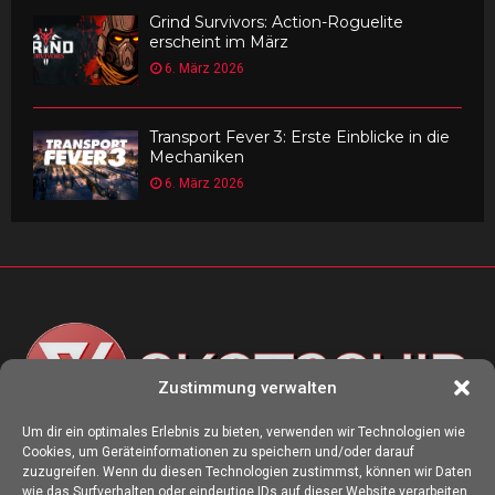
Grind Survivors: Action-Roguelite
erscheint im März
6. März 2026
Transport Fever 3: Erste Einblicke in die
Mechaniken
6. März 2026
Zustimmung verwalten
Um dir ein optimales Erlebnis zu bieten, verwenden wir Technologien wie
Cookies, um Geräteinformationen zu speichern und/oder darauf
ÜBER UNS
zuzugreifen. Wenn du diesen Technologien zustimmst, können wir Daten
wie das Surfverhalten oder eindeutige IDs auf dieser Website verarbeiten.