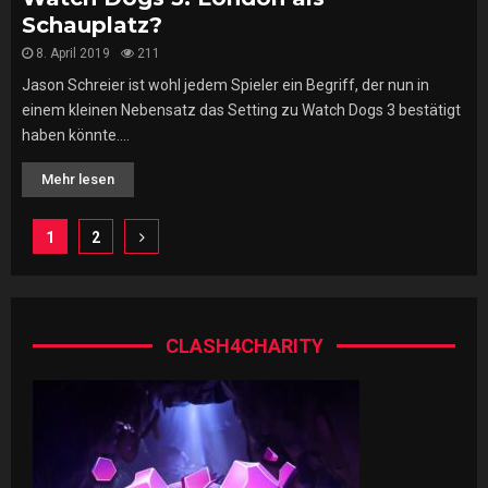
Schauplatz?
8. April 2019
211
Jason Schreier ist wohl jedem Spieler ein Begriff, der nun in
einem kleinen Nebensatz das Setting zu Watch Dogs 3 bestätigt
haben könnte....
Mehr lesen
Seitennummerierung
1
2
der
Beiträge
CLASH4CHARITY