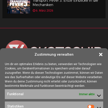
Transport Fever 3: Erste Einblicke in die
Mechaniken
6. März 2026
Zustimmung verwalten
Um dir ein optimales Erlebnis zu bieten, verwenden wir Technologien wie
Cookies, um Geräteinformationen zu speichern und/oder darauf
ÜBER UNS
zuzugreifen. Wenn du diesen Technologien zustimmst, können wir Daten
wie das Surfverhalten oder eindeutige IDs auf dieser Website verarbeiten.
Die Seite skotschir.de wurde im August 2017 zur gamescom
Wenn du deine Zustimmung nicht erteilst oder zurückziehst, können
gegründet. Unser Ziel ist es, eine Heimat für alle Spieler:innen zu
bestimmte Merkmale und Funktionen beeinträchtigt werden.
schaffen, in der sich jede/r über Gaming und Nerdkram informieren
Funktional
Immer aktiv
kann.
Kontakt:
redaktion@skotschir.de
Statistiken