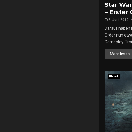
Star War
– Erster
8. Juni 2019
Darauf haben F
Order nun etwa
Gameplay-Trail
Mehr lesen
Ubisoft