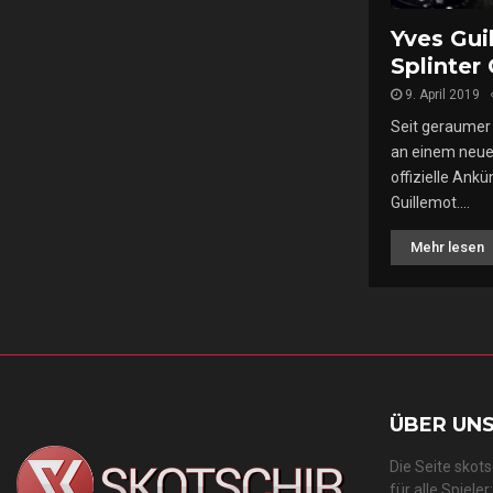
Yves Gui
Splinter 
9. April 2019
Seit geraumer 
an einem neuen
offizielle Ank
Guillemot....
Mehr lesen
ÜBER UN
Die Seite skot
für alle Spiele