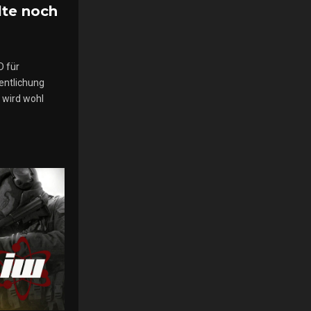
lte noch
D für
entlichung
 wird wohl