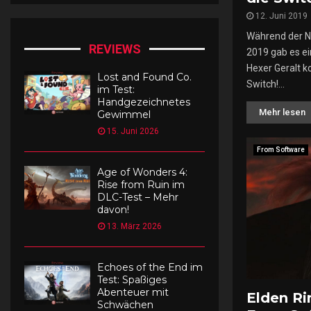
12. Juni 2019
Während der N
REVIEWS
2019 gab es ei
Hexer Geralt k
Lost and Found Co.
Switch!...
im Test:
Handgezeichnetes
Mehr lesen
Gewimmel
15. Juni 2026
From Software
Age of Wonders 4:
Rise from Ruin im
DLC-Test – Mehr
davon!
13. März 2026
Echoes of the End im
Test: Spaßiges
Abenteuer mit
Elden Ri
Schwächen