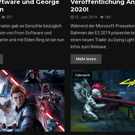
ftware und George
Veröffentlichung A
in
2020!
251
10. Juni 2019
185
naten gab es Gerüchte bezüglich
Während der Microsoft-Presseko
tion von From Software und
Rahmen der E3 2019 präsentierte
rtin und mit Elden Ring ist sie nun
einen neuen Trailer zu Dying Light
Infos zum Release....
Mehr lesen
Cyberpunk