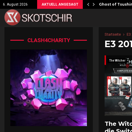
ersicht!
Ghost of Tsushim
6. August 2026
AKTUELL ANGESAGT
Startseite
E3
CLASH4CHARITY
E3 20
The Witcher
The Wit
die Swit