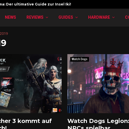
a: Der ultimative Guide zur Insel Iki!
NEWS
REVIEWS
GUIDES
HARDWARE
C
 2019
19
Watch Dogs
cher 3 kommt auf
Watch Dogs Legion:
ch!
NPCs spielbar