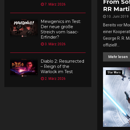
From So
7. März 2026
RR Mart
10. Juni 2019
Mewgenics im Test:
Bereits vor Mo
Der neue große
Streich vom Isaac-
einer Koopera
Erfinder?
George R. R. Ma
3. März 2026
offiziell!...
Mehr lesen
Diablo 2: Resurrected
– Reign of the
Warlock im Test
Star Wars
2. März 2026