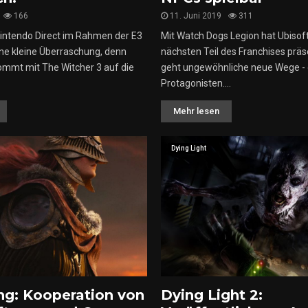
166
11. Juni 2019
311
intendo Direct im Rahmen der E3
Mit Watch Dogs Legion hat Ubisof
ne kleine Überraschung, denn
nächsten Teil des Franchises präs
ommt mit The Witcher 3 auf die
geht ungewöhnliche neue Wege -
Protagonisten....
Mehr lesen
Dying Light
ng: Kooperation von
Dying Light 2: