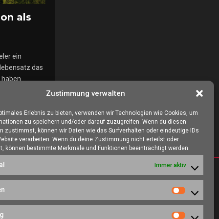
on als
ler ein
 Nebensatz das
t haben
Zustimmung verwalten
optimales Erlebnis zu bieten, verwenden wir Technologien wie Cookies, um
mationen zu speichern und/oder darauf zuzugreifen. Wenn du diesen
n zustimmst, können wir Daten wie das Surfverhalten oder eindeutige IDs
Website verarbeiten. Wenn du deine Zustimmung nicht erteilst oder
t, können bestimmte Merkmale und Funktionen beeinträchtigt werden.
al
Immer aktiv
SOZIALE NETZWERKE
en
Statistiken
es, eine Heimat
ng
ieren kann.