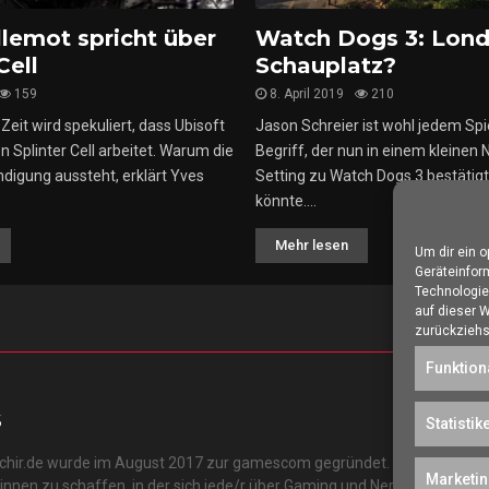
llemot spricht über
Watch Dogs 3: Lond
Cell
Schauplatz?
159
8. April 2019
210
Zeit wird spekuliert, dass Ubisoft
Jason Schreier ist wohl jedem Spie
 Splinter Cell arbeitet. Warum die
Begriff, der nun in einem kleinen
ündigung aussteht, erklärt Yves
Setting zu Watch Dogs 3 bestätig
könnte....
Mehr lesen
Um dir ein 
Geräteinfor
Technologie
auf dieser 
zurückziehs
Funktion
S
Statistik
schir.de wurde im August 2017 zur gamescom gegründet. Unser Ziel ist 
Marketi
r:innen zu schaffen, in der sich jede/r über Gaming und Nerdkram inform