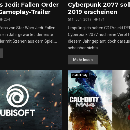
s Jedi: Fallen Order
Cyberpunk 2077 sol
 Gameplay-Trailer
2019 erscheinen
254
1. Juni 2019
171
ans von Star Wars Jedi: Fallen
Ursprünglich haben CD Projekt RE
 ein Jahr gewartet: der erste
Cyberpunk 2077 noch eine Veröff
er mit Szenen aus dem Spiel....
diesem Jahr geplant, doch daraus
scheinbar nichts....
Mehr lesen
Call of Duty