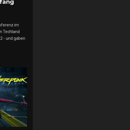
nfang
nferenz im
n Techland
 2 - und gaben