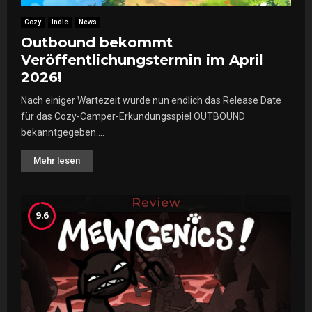
o
t
Cozy
Indie
News
n
e
-
Outbound bekommt
u
R
Veröffentlichungstermin im April
e
o
r
2026!
g
m
u
Nach einiger Wartezeit wurde nun endlich das Release Date
i
e
t
für das Cozy-Camper-Erkundungsspiel OUTBOUND
l
S
bekanntgegeben....
i
c
t
h
Mehr lesen
e
w
e
ä
r
c
9.6
s
h
c
e
h
n
e
i
n
t