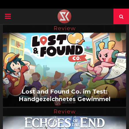
PRIMARY
MENU
Lost and Found Co. im Test:
Handgezeichnetes Gewimmel
L
o
s
t