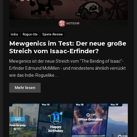
i
m
M
ä
r
z
Indie
Rogue-lite
Spiele-Review
Mewgenics im Test: Der neue große
Streich vom Isaac-Erfinder?
Mewgenics ist der neue Streich vom "The Binding of Isaac"-
Erfinder Edmund McMillen - und mindestens ähnlich verrückt
wie das Indie-Roguelike....
Mehr lesen