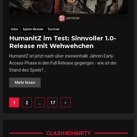
Indie
Spiele-Review
Survival
HumanitZ im Test: Sinnvoller 1.0-
Release mit Wehwehchen
HumanitZ ist jetzt nach über zweieinhalb Jahren Early-
Access-Phase in den Full Release gegangen - wie ist der
Stand des Spiels?...
Mehr lesen
Seitennummerierung
1
2
…
17
der
Beiträge
CLASH4CHARITY