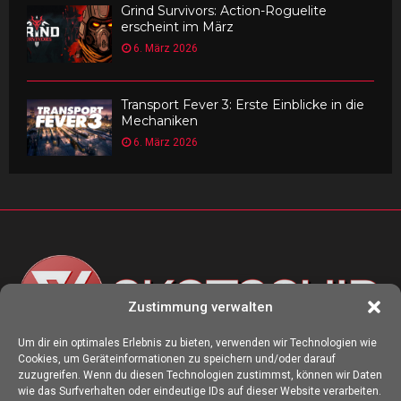
Grind Survivors: Action-Roguelite
erscheint im März
6. März 2026
Transport Fever 3: Erste Einblicke in die
Mechaniken
6. März 2026
Zustimmung verwalten
Um dir ein optimales Erlebnis zu bieten, verwenden wir Technologien wie
Cookies, um Geräteinformationen zu speichern und/oder darauf
ÜBER UNS
zuzugreifen. Wenn du diesen Technologien zustimmst, können wir Daten
wie das Surfverhalten oder eindeutige IDs auf dieser Website verarbeiten.