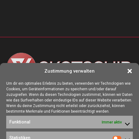
Zustimmung verwalten
Um dir ein optimales Erlebnis zu bieten, verwenden wir Technologien wie
Cookies, um Geräteinformationen zu speichern und/oder darauf
ÜBER UNS
zuzugreifen. Wenn du diesen Technologien zustimmst, können wir Daten
wie das Surfverhalten oder eindeutige IDs auf dieser Website verarbeiten.
Die Seite skotschir.de wurde im August 2017 zur gamescom
Wenn du deine Zustimmung nicht erteilst oder zurückziehst, können
gegründet. Unser Ziel ist es, eine Heimat für alle Spieler:innen zu
bestimmte Merkmale und Funktionen beeinträchtigt werden.
schaffen, in der sich jede/r über Gaming und Nerdkram informieren
Funktional
Immer aktiv
kann.
Kontakt:
redaktion@skotschir.de
Statistiken