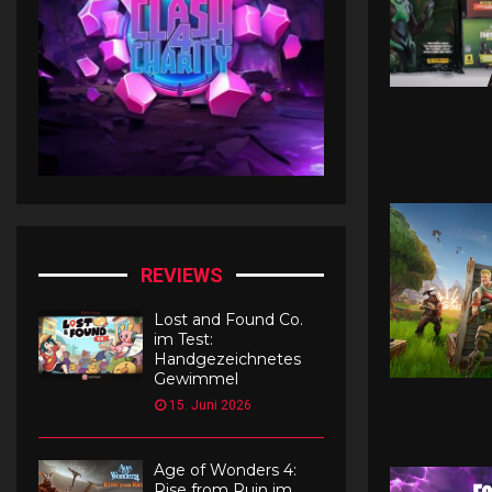
i
n
g
C
a
r
d
s
S
e
r
REVIEWS
i
e
Lost and Found Co.
s
im Test:
3
Handgezeichnetes
Gewimmel
15. Juni 2026
Age of Wonders 4:
Rise from Ruin im