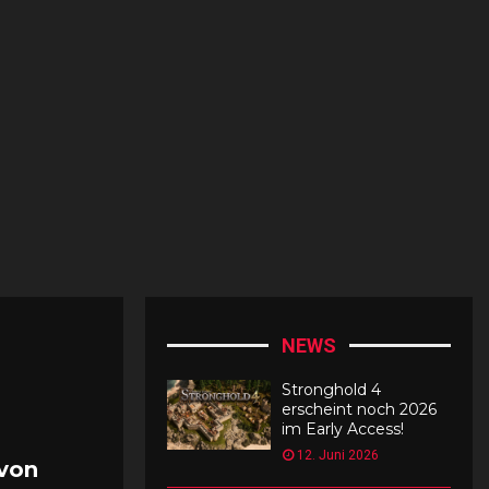
t
n
t
e
x
M
a
r
v
e
D
a
NEWS
s
C
Stronghold 4
o
erscheint noch 2026
m
im Early Access!
12. Juni 2026
von
c
-