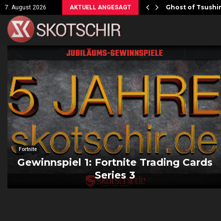
ersicht!
Ghost of Tsushim
7. August 2026
AKTUELL ANGESAGT
Fortnite
Gewinnspiel 1: Fortnite Trading Cards
Series 3
G
e
w