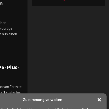
n
r
eben
 dortige
n nun einen
PS-Plus-
s von Fortnite
haft kostenlos
Zustimmung verwalten