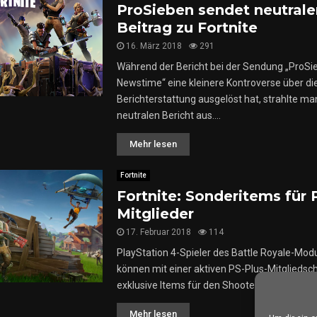
ProSieben sendet neutrale
Beitrag zu Fortnite
16. März 2018
291
Während der Bericht bei der Sendung „ProSi
Newstime“ eine kleinere Kontroverse über die
Berichterstattung ausgelöst hat, strahlte ma
neutralen Bericht aus....
Mehr lesen
Fortnite
Fortnite: Sonderitems für 
Mitglieder
17. Februar 2018
114
PlayStation 4-Spieler des Battle Royale-Modu
können mit einer aktiven PS-Plus-Mitgliedsc
exklusive Items für den Shooter ergattern....
Mehr lesen