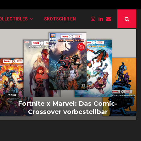
PokéRogue: Liste der verschiedenen Entwi
OLLECTIBLES
SKOTSCHIR EN
Panini
Fortnite x Marvel: Das Comic-
Crossover vorbestellbar
F
o
r