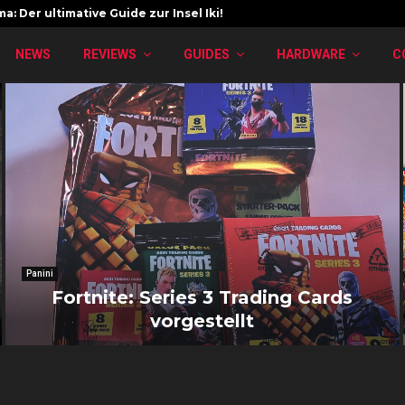
a: Der ultimative Guide zur Insel Iki!
NEWS
REVIEWS
GUIDES
HARDWARE
C
Panini
Fortnite: Series 3 Trading Cards
vorgestellt
F
o
r