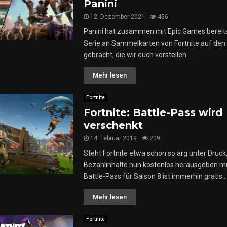
Panini
r
12. Dezember 2021
456
d
s
Panini hat zusammen mit Epic Games bereits
v
Serie an Sammelkarten von Fortnite auf den
o
gebracht, die wir euch vorstellen....
r
g
Mehr lesen
e
s
Fortnite
t
Fortnite: Battle-Pass wird
e
verschenkt
l
l
14. Februar 2019
209
t
Steht Fortnite etwa schon so arg unter Druc
Bezahlinhalte nun kostenlos herausgeben m
Battle-Pass für Saison 8 ist immerhin gratis...
l
Mehr lesen
l
Fortnite