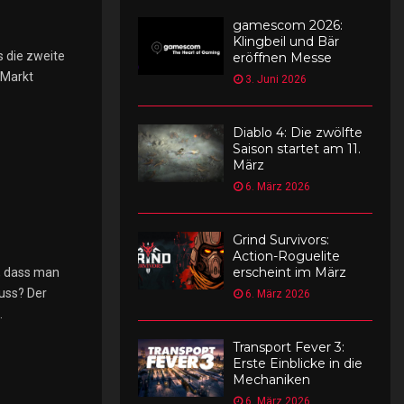
C
gamescom 2026:
r
Klingbeil und Bär
 die zweite
o
eröffnen Messe
s
 Markt
3. Juni 2026
s
o
v
Diablo 4: Die zwölfte
Saison startet am 11.
e
März
r
6. März 2026
v
o
r
Grind Survivors:
b
Action-Roguelite
e
erscheint im März
k, dass man
s
uss? Der
6. März 2026
t
.
e
Transport Fever 3:
Erste Einblicke in die
b
Mechaniken
a
6. März 2026