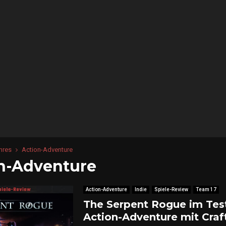
o
f
W
a
r
R
l
a
l
g
n
a
r
ö
k
i
!
nres
Action-Adventure
m
n-Adventure
T
e
s
Action-Adventure
Indie
Spiele-Review
Team 17
t
The Serpent Rogue im Tes
:
E
Action-Adventure mit Craf
i