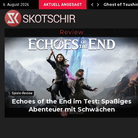
ersicht!
Ghost of Tsushim
6. August 2026
AKTUELL ANGESAGT
Spiele-Review
Echoes of the End im Test: Spaßiges
Abenteuer mit Schwächen
E
c
h