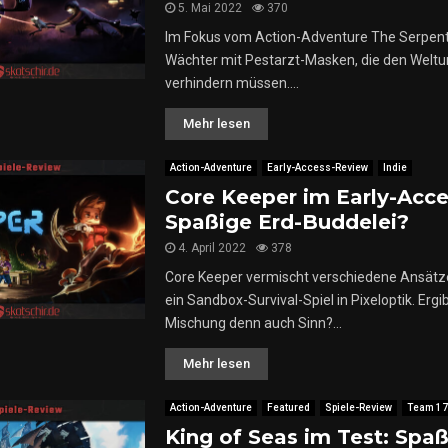
5. Mai 2022
370
n
Im Fokus vom Action-Adventure The Serpen
M
Wächter mit Pestarzt-Masken, die den Welt
e
i
i
verhindern müssen....
s
Mehr lesen
t
e
r
Action-Adventure
Early-Access-Review
Indie
w
Core Keeper im Early-Acce
e
Spaßige Erd-Buddelei?
r
4. April 2022
378
k
Core Keeper vermischt verschiedene Ansätze
ein Sandbox-Survival-Spiel in Pixeloptik. Ergi
Mischung denn auch Sinn?...
Mehr lesen
Action-Adventure
Featured
Spiele-Review
Team 17
King of Seas im Test: Spa