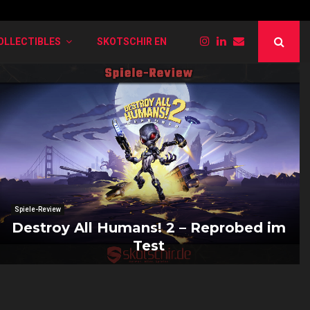
PokéRogue: Liste der verschiedenen Entwi
OLLECTIBLES
SKOTSCHIR EN
Spiele-Review
Destroy All Humans! 2 – Reprobed im
Test
D
e
s