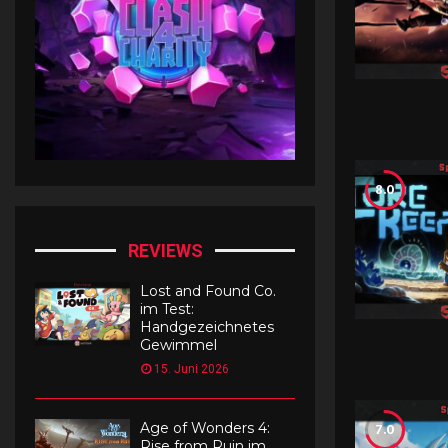
i
g
e
s
A
b
e
n
8.0
t
e
u
REVIEWS
e
r
Lost and Found Co.
m
im Test:
i
Handgezeichnetes
t
Gewimmel
S
15. Juni 2026
c
h
w
7.0
Age of Wonders 4:
ä
Rise from Ruin im