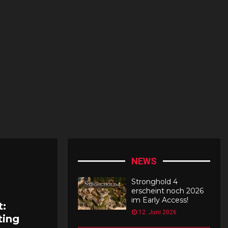
t
r
o
y
A
H
u
m
a
n
s
2
NEWS
–
R
Stronghold 4
e
erscheint noch 2026
p
im Early Access!
t:
r
12. Juni 2026
ting
o
b