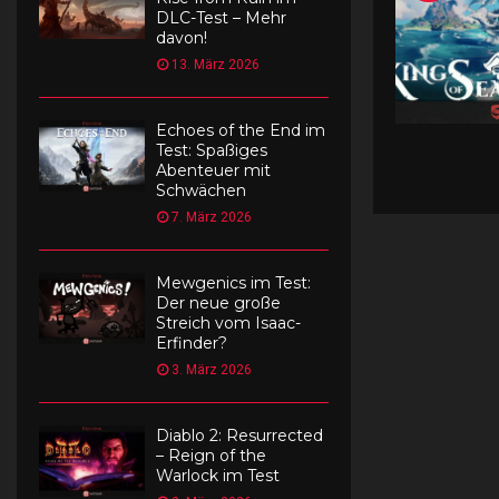
c
DLC-Test – Mehr
davon!
h
e
13. März 2026
n
Echoes of the End im
Test: Spaßiges
Abenteuer mit
Schwächen
7. März 2026
Mewgenics im Test:
Der neue große
Streich vom Isaac-
Erfinder?
3. März 2026
Diablo 2: Resurrected
– Reign of the
Warlock im Test