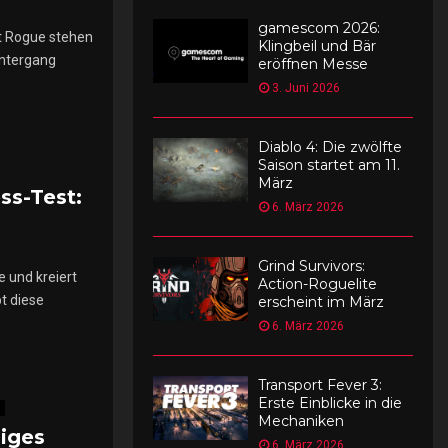
e
gamescom 2026:
t Rogue stehen
d
Klingbeil und Bär
untergang
eröffnen Messe
m
3. Juni 2026
T
e
s
Diablo 4: Die zwölfte
Saison startet am 11.
t
März
ss-Test:
6. März 2026
Grind Survivors:
 und kreiert
Action-Roguelite
bt diese
erscheint im März
6. März 2026
Transport Fever 3:
Erste Einblicke in die
Mechaniken
ßiges
6. März 2026