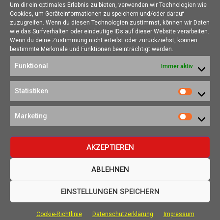
Um dir ein optimales Erlebnis zu bieten, verwenden wir Technologien wie
Cookies, um Geräteinformationen zu speichern und/oder darauf
ÜBER UNS
zuzugreifen. Wenn du diesen Technologien zustimmst, können wir Daten
wie das Surfverhalten oder eindeutige IDs auf dieser Website verarbeiten.
Die Seite skotschir.de wurde im August 2017 zur gamescom
Wenn du deine Zustimmung nicht erteilst oder zurückziehst, können
gegründet. Unser Ziel ist es, eine Heimat für alle Spieler:innen zu
bestimmte Merkmale und Funktionen beeinträchtigt werden.
schaffen, in der sich jede/r über Gaming und Nerdkram informieren
Funktional
Immer aktiv
kann.
Kontakt:
redaktion@skotschir.de
Statistiken
Statistik
SOZIALE NETZWERKE
Marketing
Marketi
AKZEPTIEREN
ABLEHNEN
©2020-2026 -
skotschir.de.
All Right Reserved.
EINSTELLUNGEN SPEICHERN
Das Team
Über Uns
Affiliate-Links
Datenschutzerklärung
Cookie-Richtlinie
Datenschutzerklärung
Impressum
Impressum
Cookie-Richtlinie (EU)