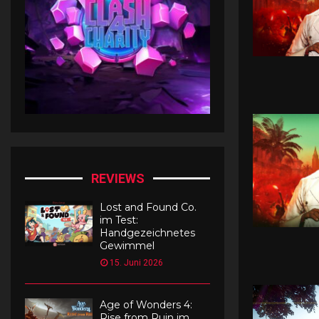
s
t
e
n
W
a
f
f
e
n
!
REVIEWS
Lost and Found Co.
im Test:
Handgezeichnetes
Gewimmel
15. Juni 2026
Age of Wonders 4:
Rise from Ruin im