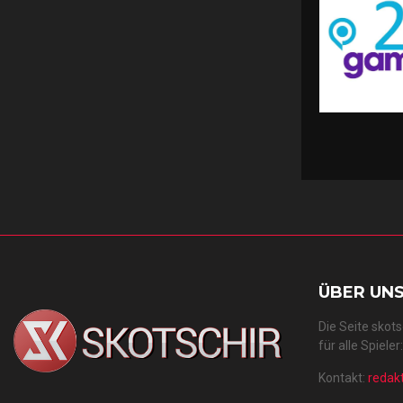
ÜBER UN
Die Seite skot
für alle Spiele
Kontakt:
redak