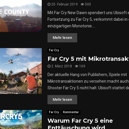
20. Februar 2019
500
Mit Far Cry New Dawn spendiert uns Ubisoft 
Fortsetzung zu Far Cry 5, verkommt dabei in 
einzigartigen Monotonie....
Mehr lesen
Far Cry
Far Cry 5 mit Mikrotransak
2. März 2018
169
Der aktuelle Hang von Publishern, Spiele mit
Mikrotransaktionen zu versehen macht auch
Shooter Far Cry 5 nicht halt. Ubisoft stattet de
Mehr lesen
Far Cry
Kommentar
Warum Far Cry 5 eine
Enttäuschung wird