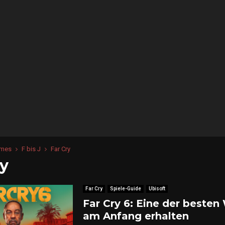
C
r
y
6
i
:
m
T
e
s
t
:
M
e
i
h
mes
F bis J
Far Cry
r
ry
v
o
m
Far Cry
Spiele-Guide
Ubisoft
i
Far Cry 6: Eine der besten
m
m
am Anfang erhalten
e