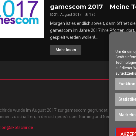
gamescom 2017 – Meine T
21. August 2017
136
Morgen ist es endlich soweit, dann öffnet d
gamescom im Jahre 2017 ihre Pforten, dort, 
gespielt werden wollen!...
Mehr lesen
Um dir ein 
Geräteinfor
Technologie
auf dieser 
zurückziehs
Funktion
S
Statistik
schir.de wurde im August 2017 zur gamescom gegründet. Unser Ziel ist 
Marketi
r:innen zu schaffen, in der sich jede/r über Gaming und Nerdkram inform
tion@skotschir.de
AKZEP