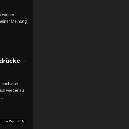
5 wieder
 meiner Meinung
drücke –
 nach drei
ich wieder zu
..
Far Cry
FIFA