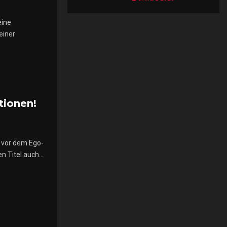
eine
einer
tionen!
 vor dem Ego-
n Titel auch...