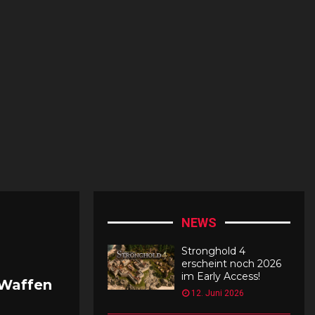
C
r
y
6
D
a
s
g
e
h
e
m
e
NEWS
E
n
Stronghold 4
d
erscheint noch 2026
e
im Early Access!
 Waffen
f
12. Juni 2026
r
e