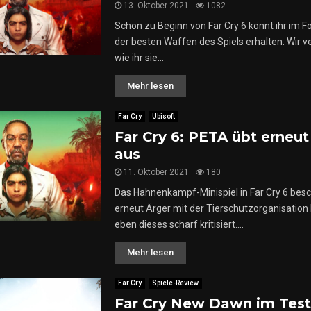
13. Oktober 2021
1082
r
i
Schon zu Beginn von Far Cry 6 könnt ihr im Fo
G
der besten Waffen des Spiels erhalten. Wir v
l
e
wie ihr sie...
i
Mehr lesen
c
l
h
e
Far Cry
Ubisoft
n
Far Cry 6: PETA übt erneut 
aus
11. Oktober 2021
180
Das Hahnenkampf-Minispiel in Far Cry 6 besc
erneut Ärger mit der Tierschutzorganisation
eben dieses scharf kritisiert....
Mehr lesen
Far Cry
Spiele-Review
Far Cry New Dawn im Test