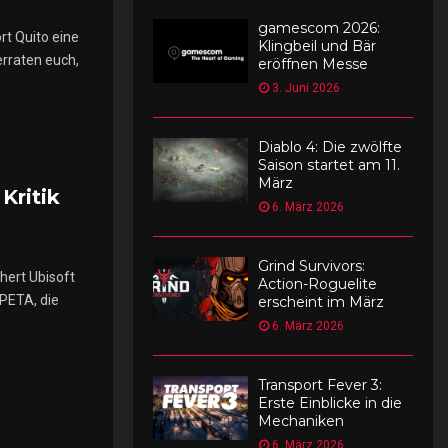
gamescom 2026:
rt Quito eine
s
Klingbeil und Bär
erraten euch,
c
eröffnen Messe
h
3. Juni 2026
a
t
Diablo 4: Die zwölfte
Saison startet am 11.
e
März
n
Kritik
6. März 2026
Grind Survivors:
hert Ubisoft
Action-Roguelite
 PETA, die
erscheint im März
6. März 2026
Transport Fever 3:
Erste Einblicke in die
Mechaniken
6. März 2026