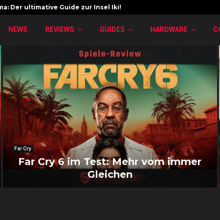
a: Der ultimative Guide zur Insel Iki!
NEWS
REVIEWS
GUIDES
HARDWARE
C
Far Cry
Far Cry 6 im Test: Mehr vom immer
Gleichen
F
a
r