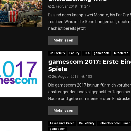
2. Februar 2018
247
Es sind noch knapp zwei Monate, bis Far Cry 
frischen Wind in die Serie bringen soll, doch
nach ist bereits jetzt...
Mehr lesen
Call of Duty
Far Cry
FIFA
gamescom
Mittelerde
gamescom 2017: Erste Ein
Spiele
26. August 2017
183
Die gamescom 2017 ist nun für mich vorüber,
anstrengenden und vollgepackten Tagen bin 
Hause und gebe nun meine ersten Eindrücke..
Mehr lesen
Assassin's Creed
Call of Duty
Detroit Become Human
gamescom