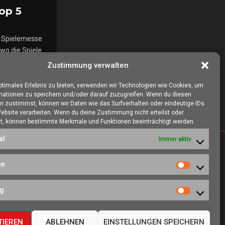
op 5
ie Spielemesse
wo die Spiele
Zustimmung verwalten
optimales Erlebnis zu bieten, verwenden wir Technologien wie Cookies, um
mationen zu speichern und/oder darauf zuzugreifen. Wenn du diesen
n zustimmst, können wir Daten wie das Surfverhalten oder eindeutige IDs
Website verarbeiten. Wenn du deine Zustimmung nicht erteilst oder
t, können bestimmte Merkmale und Funktionen beeinträchtigt werden.
al
Immer aktiv
SOZIALE NETZWERKE
en
Statistiken
es, eine Heimat
ng
ieren kann.
Marketing
TIEREN
ABLEHNEN
EINSTELLUNGEN SPEICHERN