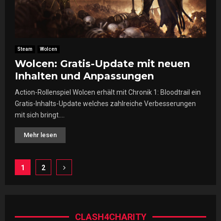
Steam
Wolcen
Wolcen: Gratis-Update mit neuen
Inhalten und Anpassungen
Action-Rollenspiel Wolcen erhält mit Chronik 1: Bloodtrail ein
Gratis-Inhalts-Update welches zahlreiche Verbesserungen
mit sich bringt....
Mehr lesen
Seitennummerierung
1
2
der
Beiträge
CLASH4CHARITY