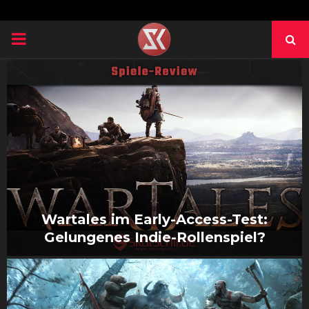
PRIMARY
MENU
Wartales im Early-Access-Test:
Gelungenes Indie-Rollenspiel?
W
a
r
t