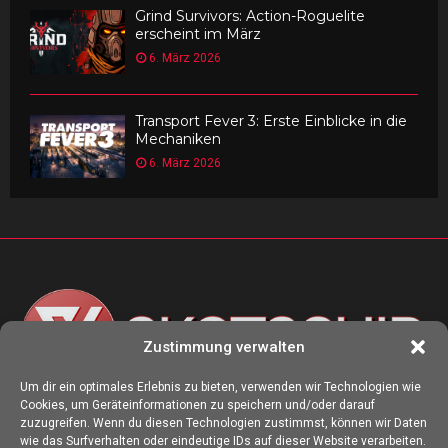
Grind Survivors: Action-Roguelite
erscheint im März
6. März 2026
Transport Fever 3: Erste Einblicke in die
Mechaniken
6. März 2026
Zustimmung verwalten
Um dir ein optimales Erlebnis zu bieten, verwenden wir Technologien wie
Cookies, um Geräteinformationen zu speichern und/oder darauf
ÜBER UNS
zuzugreifen. Wenn du diesen Technologien zustimmst, können wir Daten
wie das Surfverhalten oder eindeutige IDs auf dieser Website verarbeiten.