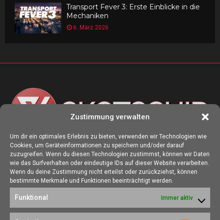
Transport Fever 3: Erste Einblicke in die
Mechaniken
6. März 2026
Zustimmung verwalten
Um dir ein optimales Erlebnis zu bieten, verwenden wir Technologien wie
Cookies, um Geräteinformationen zu speichern und/oder darauf
ÜBER UNS
zuzugreifen. Wenn du diesen Technologien zustimmst, können wir Daten
wie das Surfverhalten oder eindeutige IDs auf dieser Website verarbeiten.
Die Seite skotschir.de wurde im August 2017 zur gamescom
Wenn du deine Zustimmung nicht erteilst oder zurückziehst, können
gegründet. Unser Ziel ist es, eine Heimat für alle Spieler:innen zu
bestimmte Merkmale und Funktionen beeinträchtigt werden.
schaffen, in der sich jede/r über Gaming und Nerdkram informieren
Funktional
Immer aktiv
kann.
Kontakt:
redaktion@skotschir.de