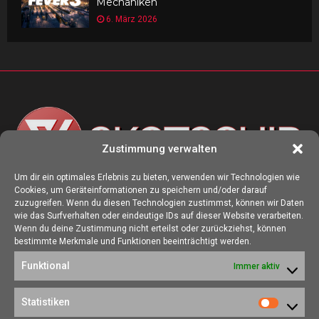
Mechaniken
6. März 2026
Zustimmung verwalten
Um dir ein optimales Erlebnis zu bieten, verwenden wir Technologien wie
Cookies, um Geräteinformationen zu speichern und/oder darauf
ÜBER UNS
zuzugreifen. Wenn du diesen Technologien zustimmst, können wir Daten
wie das Surfverhalten oder eindeutige IDs auf dieser Website verarbeiten.
Die Seite skotschir.de wurde im August 2017 zur gamescom
Wenn du deine Zustimmung nicht erteilst oder zurückziehst, können
gegründet. Unser Ziel ist es, eine Heimat für alle Spieler:innen zu
bestimmte Merkmale und Funktionen beeinträchtigt werden.
schaffen, in der sich jede/r über Gaming und Nerdkram informieren
Funktional
Immer aktiv
kann.
Kontakt:
redaktion@skotschir.de
Statistiken
Statistik