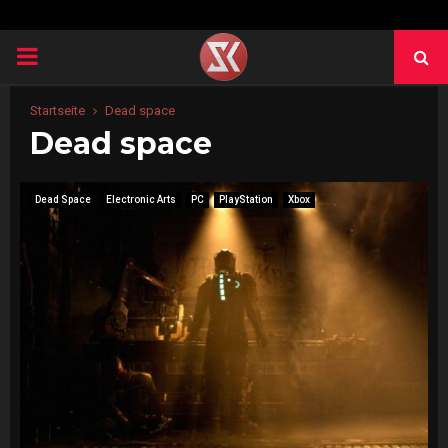
PRIMARY
MENU
Startseite
Dead space
Dead space
Dead Space
Electronic Arts
PC
PlayStation
Xbox