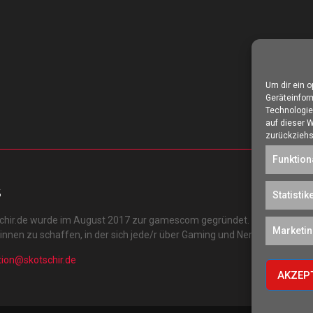
Um dir ein 
Geräteinfor
Technologie
auf dieser 
zurückziehs
Funktion
S
Statistik
schir.de wurde im August 2017 zur gamescom gegründet. Unser Ziel ist 
Marketi
r:innen zu schaffen, in der sich jede/r über Gaming und Nerdkram inform
tion@skotschir.de
AKZEP