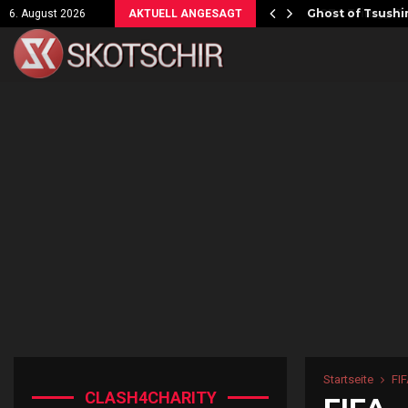
ersicht!
Ghost of Tsushim
6. August 2026
AKTUELL ANGESAGT
Startseite
FI
CLASH4CHARITY