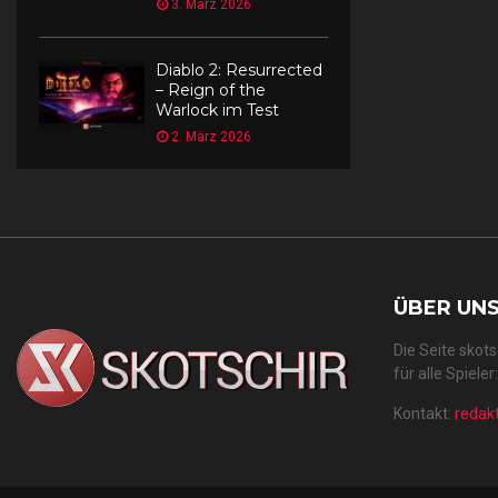
3. März 2026
Diablo 2: Resurrected
– Reign of the
Warlock im Test
2. März 2026
ÜBER UN
Die Seite skot
für alle Spiele
Kontakt:
redak