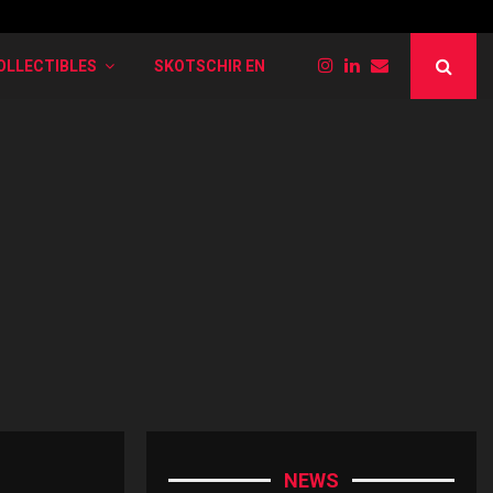
PokéRogue: Liste der verschiedenen Entwi
OLLECTIBLES
SKOTSCHIR EN
NEWS