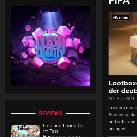
FIFA
Allgemein
Lootbox
der deut
5. März 2021
In einem neue
REVIEWS
Bundestag da
und unter an
Lost and Found Co.
ansagen!...
im Test:
Handgezeichnetes