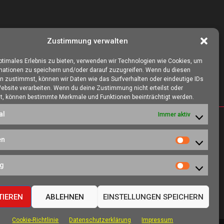
Zustimmung verwalten
optimales Erlebnis zu bieten, verwenden wir Technologien wie Cookies, um
mationen zu speichern und/oder darauf zuzugreifen. Wenn du diesen
n zustimmst, können wir Daten wie das Surfverhalten oder eindeutige IDs
Website verarbeiten. Wenn du deine Zustimmung nicht erteilst oder
t, können bestimmte Merkmale und Funktionen beeinträchtigt werden.
al
Immer aktiv
SOZIALE NETZWERKE
en
Statistiken
es, eine Heimat
ng
ieren kann.
Marketing
TIEREN
ABLEHNEN
EINSTELLUNGEN SPEICHERN
Cookie-Richtlinie
Datenschutzerklärung
Impressum