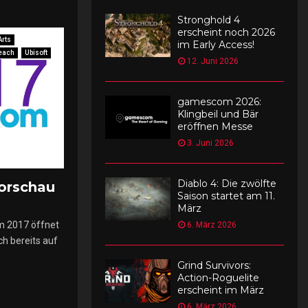
Stronghold 4
erscheint noch 2026
Arts
im Early Access!
Beach
Ubisoft
12. Juni 2026
gamescom 2026:
Klingbeil und Bär
eröffnen Messe
3. Juni 2026
Diablo 4: Die zwölfte
orschau
Saison startet am 11.
März
om 2017 öffnet
6. März 2026
ch bereits auf
Grind Survivors:
Action-Roguelite
erscheint im März
6. März 2026