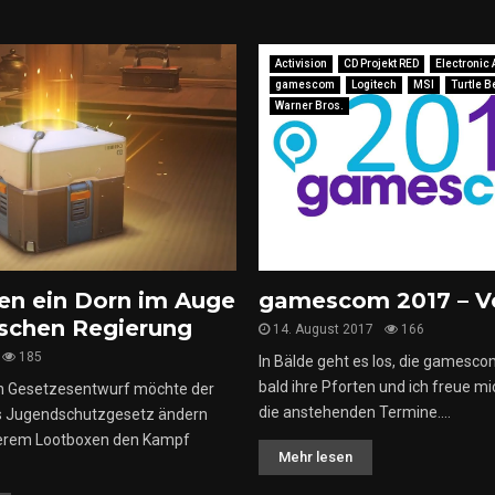
Activision
CD Projekt RED
Electronic 
gamescom
Logitech
MSI
Turtle 
Warner Bros.
en ein Dorn im Auge
gamescom 2017 – V
schen Regierung
14. August 2017
166
185
In Bälde geht es los, die gamesc
bald ihre Pforten und ich freue mi
n Gesetzesentwurf möchte der
die anstehenden Termine....
s Jugendschutzgesetz ändern
derem Lootboxen den Kampf
Mehr lesen