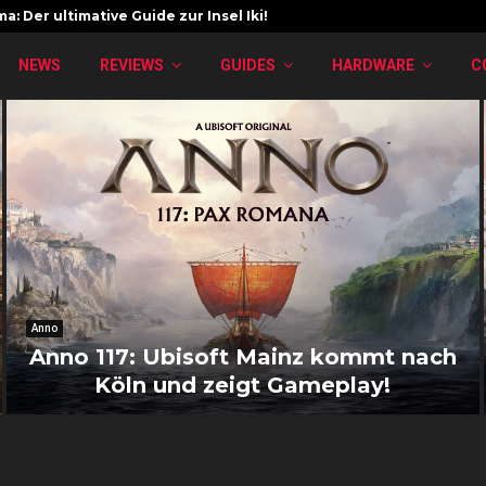
a: Der ultimative Guide zur Insel Iki!
NEWS
REVIEWS
GUIDES
HARDWARE
C
Anno
Anno 117: Ubisoft Mainz kommt nach
Köln und zeigt Gameplay!
A
n
n