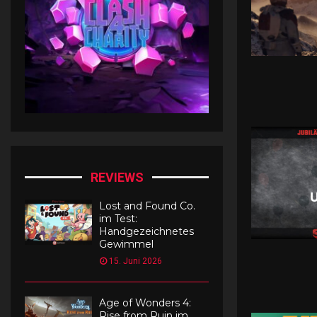
e
n
I
n
f
o
s
z
u
d
e
REVIEWS
n
D
Lost and Found Co.
L
im Test:
C
Handgezeichnetes
s
Gewimmel
!
15. Juni 2026
Age of Wonders 4:
Rise from Ruin im