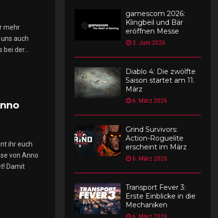
5
gamescom 2026:
Klingbeil und Bär
r mehr
eröffnen Messe
r uns auch
3. Juni 2026
bei der...
Diablo 4: Die zwölfte
Saison startet am 11.
März
6. März 2026
Anno
Grind Survivors:
Action-Roguelite
t ihr euch
erscheint im März
sse von Anno
6. März 2026
t! Damit
Transport Fever 3:
Erste Einblicke in die
Mechaniken
6. März 2026