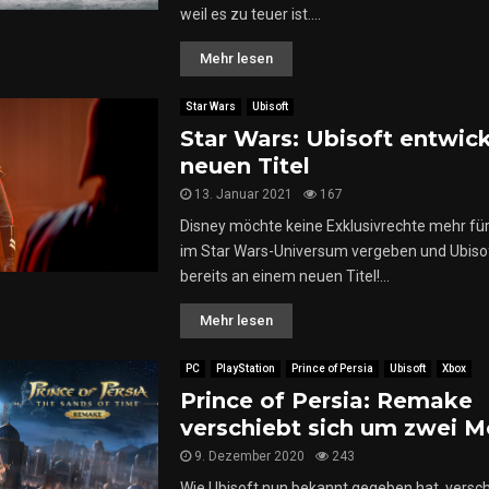
weil es zu teuer ist....
Mehr lesen
Star Wars
Ubisoft
Star Wars: Ubisoft entwick
neuen Titel
13. Januar 2021
167
Disney möchte keine Exklusivrechte mehr für
im Star Wars-Universum vergeben und Ubisof
bereits an einem neuen Titel!...
Mehr lesen
PC
PlayStation
Prince of Persia
Ubisoft
Xbox
Prince of Persia: Remake
verschiebt sich um zwei 
9. Dezember 2020
243
Wie Ubisoft nun bekannt gegeben hat, versch