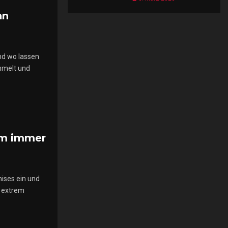
hn
nd wo lassen
ammelt und
om immer
hises ein und
d extrem