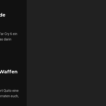
nde
ar Cry 6 ein
as darin
 Waffen
rt Quito eine
erraten euch,