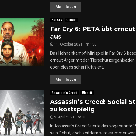
Mehr lesen
Far Cry
Ubisoft
Far Cry 6: PETA übt erneut 
aus
11. Oktober 2021
180
Das Hahnenkampf-Minispiel in Far Cry 6 besc
erneut Ärger mit der Tierschutzorganisation
eben dieses scharf kritisiert....
Mehr lesen
Assassin's Creed
Ubisoft
Assassin’s Creed: Social St
zu kostspielig
9. April 2021
388
In Assassin's Creed feierte das sogenannte "S
sein Debüt, doch seitdem wird es immer weni