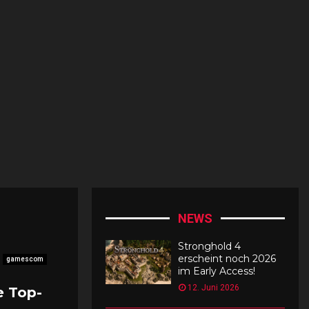
o
1
1
7
P
a
x
R
o
m
a
n
a
k
NEWS
o
m
Stronghold 4
m
erscheint noch 2026
gamescom
t
im Early Access!
2
12. Juni 2026
e Top-
0
2