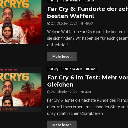
Far Cry
Spiele-Guide
Ubisoft
l
Far Cry 6: Fundorte der ze
a
besten Waffen!
y
!
27. Oktober 2021
4953
Welche Waffen in Far Cry 6 sind die besten u
sie sich finden? Wir haben sie für euch ges
aufgelistet!...
Mehr lesen
Far Cry
Spiele-Review
Ubisoft
Far Cry 6 im Test: Mehr v
Gleichen
26. Oktober 2021
424
Far Cry 6 läutet die nächste Runde des Franc
übertrifft sich erneut mit schnöder Story un
unsympathischen Charakteren....
Mehr lesen