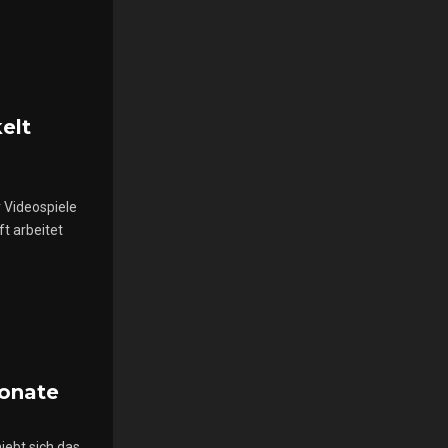
elt
 Videospiele
t arbeitet
Monate
iebt sich das