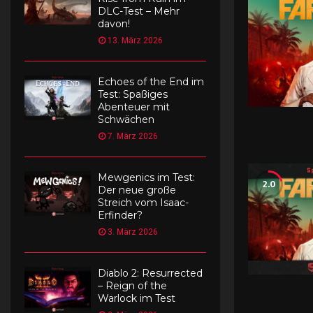
DLC-Test – Mehr
davon!
13. März 2026
Echoes of the End im
Test: Spaßiges
Abenteuer mit
Schwächen
7. März 2026
Mewgenics im Test:
2.0
Der neue große
Streich vom Isaac-
Erfinder?
3. März 2026
Diablo 2: Resurrected
– Reign of the
Warlock im Test