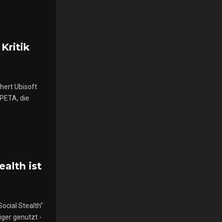
Kritik
hert Ubisoft
 PETA, die
ealth ist
ocial Stealth"
ger genutzt -