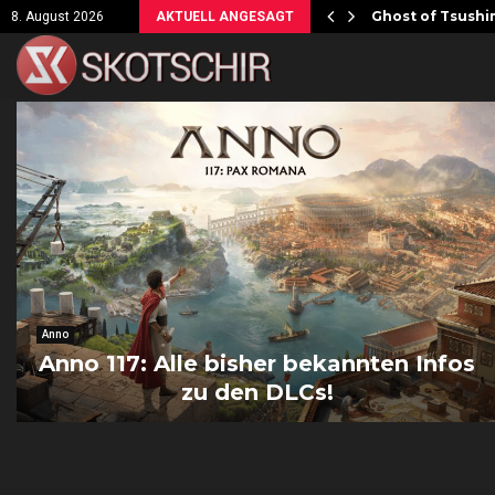
ersicht!
Ghost of Tsushim
8. August 2026
AKTUELL ANGESAGT
Anno
Anno 117: Alle bisher bekannten Infos
zu den DLCs!
A
n
n