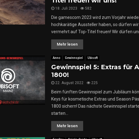
Titel freuen wir uns!
n
18. Juli 2023
582
a
!
Die gamescom 2023 wird zum Vorjahr wiede
c
hochkarätige Aussteller haben, so dürfen wi
h
vermehrt auf Top-Titel freuen! Wir dürfen uns 
K
ö
Mehr lesen
l
n
u
Anno
Gewinnspiel
Ubisoft
n
Gewinnspiel 5: Extras für 
d
1800!
z
22. August 2022
225
e
i
Beim fünften Gewinnspiel zum Jubiläum könn
g
Keys für kosmetische Extras und Season Pä
t
1800 sichern! Das nächste Gewinnspiel starte
G
starten...
a
m
Mehr lesen
e
p