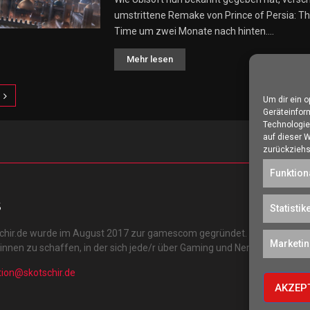
umstrittene Remake von Prince of Persia: T
Time um zwei Monate nach hinten....
Mehr lesen
nnummerierung
Um dir ein 
Geräteinfor
Technologie
auf dieser 
äge
zurückziehs
Funktion
S
Statistik
schir.de wurde im August 2017 zur gamescom gegründet. Unser Ziel ist 
Marketi
r:innen zu schaffen, in der sich jede/r über Gaming und Nerdkram inform
tion@skotschir.de
AKZEP