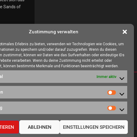
he Sands of
Zustimmung verwalten
optimales Erlebnis zu bieten, verwenden wir Technologien wie Cookies, um
mationen zu speichern und/oder darauf zuzugreifen. Wenn du diesen
n zustimmst, können wir Daten wie das Surfverhalten oder eindeutige IDs
Website verarbeiten. Wenn du deine Zustimmung nicht erteilst oder
t, können bestimmte Merkmale und Funktionen beeinträchtigt werden.
al
Immer aktiv
SOZIALE NETZWERKE
en
Statistiken
es, eine Heimat
ng
ieren kann.
Marketing
TIEREN
ABLEHNEN
EINSTELLUNGEN SPEICHERN