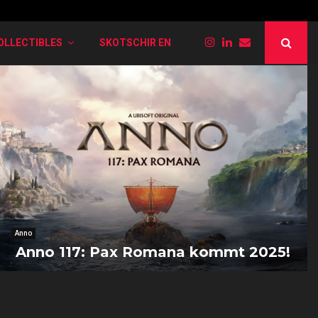
PokéRogue: Liste der verschiedenen Entwi
OLLECTIBLES
SKOTSCHIR EN
Anno
Anno 117: Pax Romana kommt 2025!
A
n
n